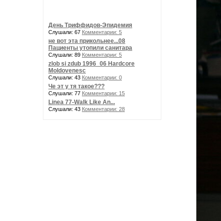
День Триффидов-Эпидемия
Слушали: 67
Комментарии: 5
не вот эта прикольнее...08
Пациенты утопили санитара
Слушали: 89
Комментарии: 5
zlob si zdub 1996_06 Hardcore
Moldovenesc
Слушали: 43
Комментарии: 0
Че эт у тя такое???
Слушали: 77
Комментарии: 15
Linea 77-Walk Like An...
Слушали: 43
Комментарии: 28