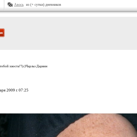
Авось
из (+ сутки) дневников
 тобой хвоста!"(с)Чарльз Дарвин
ря 2009 г. 07:25