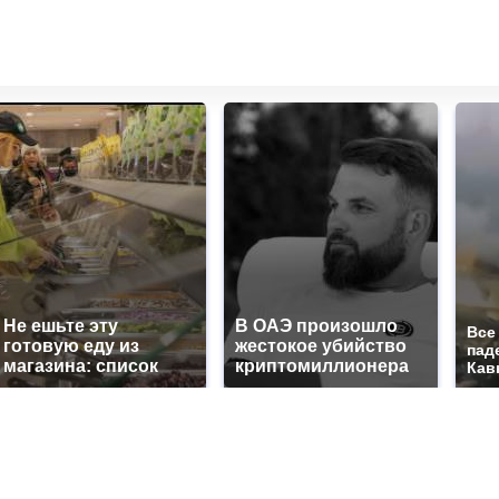
Не ешьте эту
В ОАЭ произошло
Все
готовую еду из
жестокое убийство
пад
магазина: список
криптомиллионера
Кав