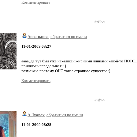
Комментировать
Аппа-паппа
обратиться по имени
11-01-2009 03:27
аааа, да тут был уже накалякан жирными линиями какой-то ПОТС..
пришлось переделывать:}
возможно поэтому ОНО такое странное существо:}
Комментировать
A_Ivanov
обратиться по имени
11-01-2009 08:28