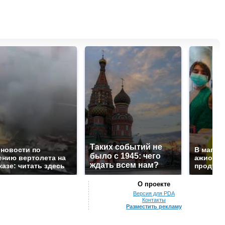
Таких событий не
 новости по
В магаз
было с 1945: чего
ению вертолета на
ажиотаж 
ждать всем нам?
казе: читать здесь
продукта
О проекте
Версия для PDA
Контакты
Разместить рекламу