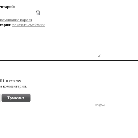
ентарий:
поминание пароля
тария:
показать смайлики
RL в ссылку
а комментарии.