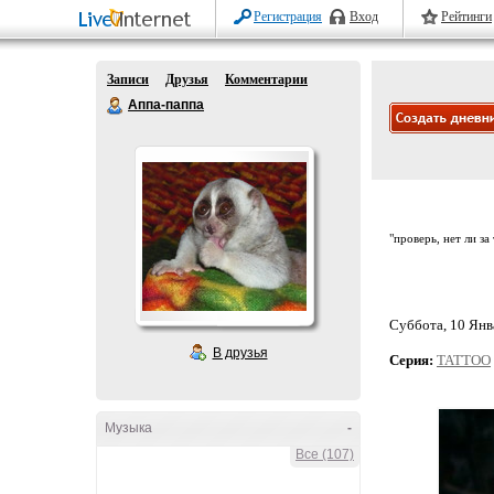
Регистрация
Вход
Рейтинги
Записи
Друзья
Комментарии
Аппа-паппа
"проверь, нет ли за
Суббота, 10 Янва
В друзья
Серия:
TATTOO
Музыка
-
Все (107)