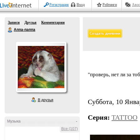
Регистрация
Вход
Рейтинги
Авос
Записи
Друзья
Комментарии
Аппа-паппа
"проверь, нет ли за т
В друзья
Суббота, 10 Январ
Серия:
TATTOO
Музыка
-
Все (107)