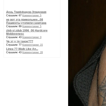
День Триффидов-Эпидемия
Слушали: 67
Комментарии: 5
не вот эта прикольнее...08
Пациенты утопили санитара
Слушали: 89
Комментарии: 5
zlob si zdub 1996_06 Hardcore
Moldovenesc
Слушали: 43
Комментарии: 0
Че эт у тя такое???
Слушали: 77
Комментарии: 15
Linea 77-Walk Like An...
Слушали: 43
Комментарии: 28