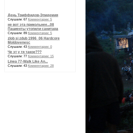
День Триффидов-Эпидемия
Слушали: 67
Комментарии: 5
не вот эта прикольнее...08
Пациенты утопили санитара
Слушали: 89
Комментарии: 5
zlob si zdub 1996_06 Hardcore
Moldovenesc
Слушали: 43
Комментарии: 0
Че эт у тя такое???
Слушали: 77
Комментарии: 15
Linea 77-Walk Like An...
Слушали: 43
Комментарии: 28