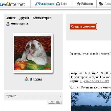
Регистрация
Вход
Рейтинги
Авос
Записи
Друзья
Комментарии
Аппа-паппа
"проверь, нет ли за тобой хвоста!
Вторник, 16 Июня 2009 г. 03
Просмотрело людей:
1 за час
В друзья
Серия:
Пустые Холмы 2009
Котик и Ролик на фесте живу
Музыка
-
Все (107)