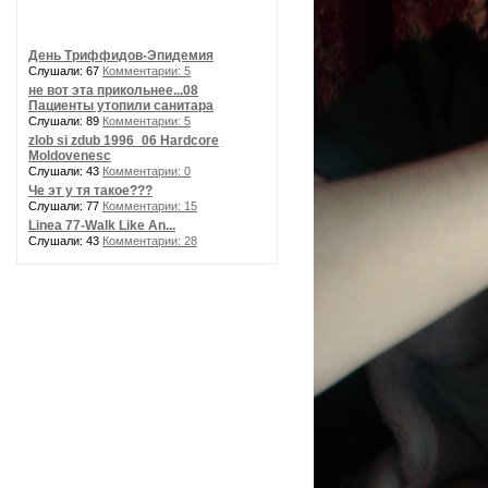
День Триффидов-Эпидемия
Слушали: 67
Комментарии: 5
не вот эта прикольнее...08
Пациенты утопили санитара
Слушали: 89
Комментарии: 5
zlob si zdub 1996_06 Hardcore
Moldovenesc
Слушали: 43
Комментарии: 0
Че эт у тя такое???
Слушали: 77
Комментарии: 15
Linea 77-Walk Like An...
Слушали: 43
Комментарии: 28