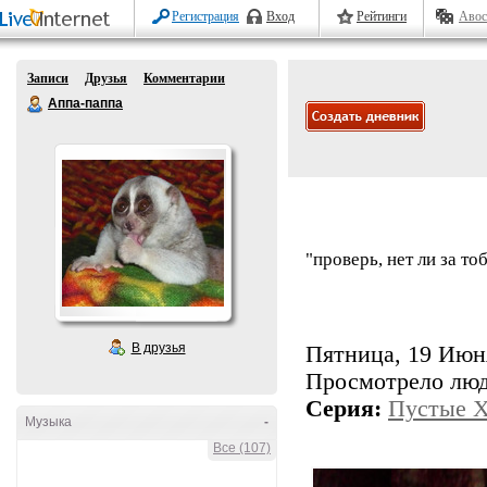
Регистрация
Вход
Рейтинги
Авос
Записи
Друзья
Комментарии
Аппа-паппа
"проверь, нет ли за т
В друзья
Пятница, 19 Июня
Просмотрело лю
Серия:
Пустые 
Музыка
-
Все (107)