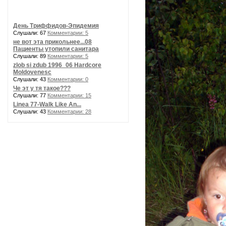
День Триффидов-Эпидемия
Слушали: 67
Комментарии: 5
не вот эта прикольнее...08
Пациенты утопили санитара
Слушали: 89
Комментарии: 5
zlob si zdub 1996_06 Hardcore
Moldovenesc
Слушали: 43
Комментарии: 0
Че эт у тя такое???
Слушали: 77
Комментарии: 15
Linea 77-Walk Like An...
Слушали: 43
Комментарии: 28