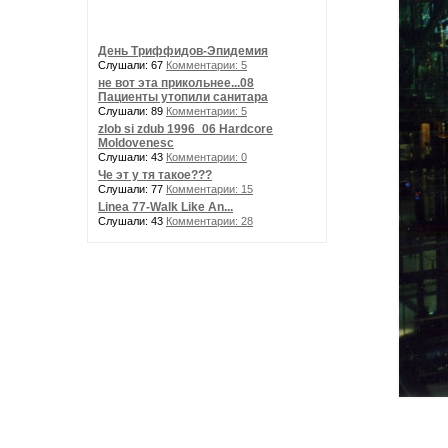
День Триффидов-Эпидемия
Слушали: 67
Комментарии: 5
не вот эта прикольнее...08
Пациенты утопили санитара
Слушали: 89
Комментарии: 5
zlob si zdub 1996_06 Hardcore
Moldovenesc
Слушали: 43
Комментарии: 0
Че эт у тя такое???
Слушали: 77
Комментарии: 15
Linea 77-Walk Like An...
Слушали: 43
Комментарии: 28