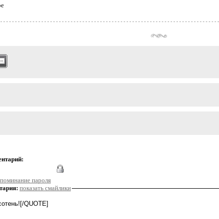
ое
ентарий:
поминание пароля
тария:
показать смайлики