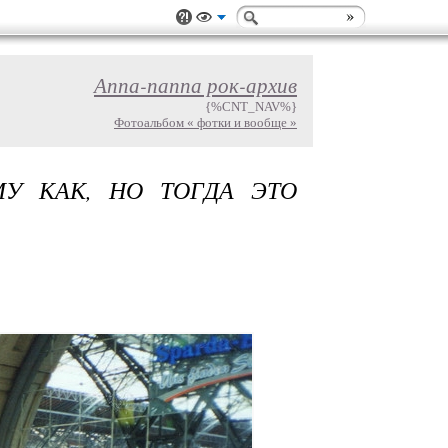
Аппа-паппа рок-архив
{%CNT_NAV%}
Фотоальбом « фотки и вообще »
У КАК, НО ТОГДА ЭТО