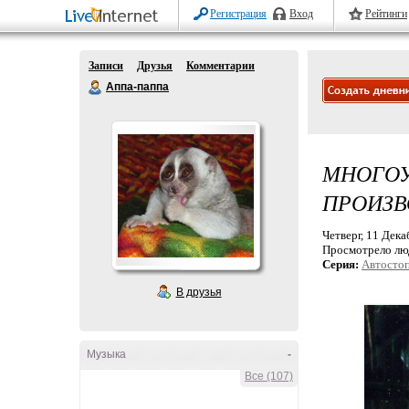
Регистрация
Вход
Рейтинги
Записи
Друзья
Комментарии
Аппа-паппа
МНОГО
ПРОИЗВ
Четверг, 11 Дека
Просмотрело лю
Серия:
Автостоп
В друзья
Музыка
-
Все (107)