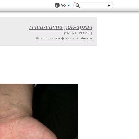
Аппа-паппа рок-архив
{%CNT_NAV%}
Фотоальбом « фотки и вообще »