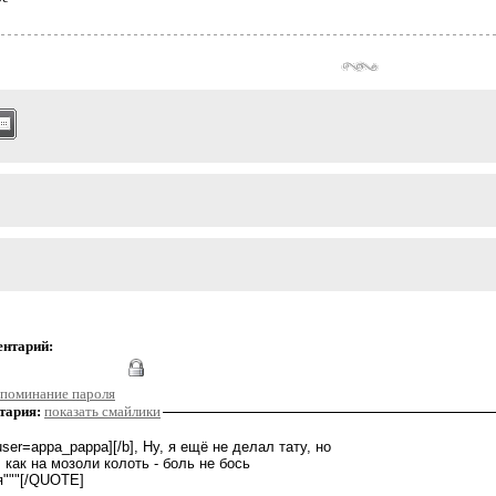
ентарий:
поминание пароля
тария:
показать смайлики