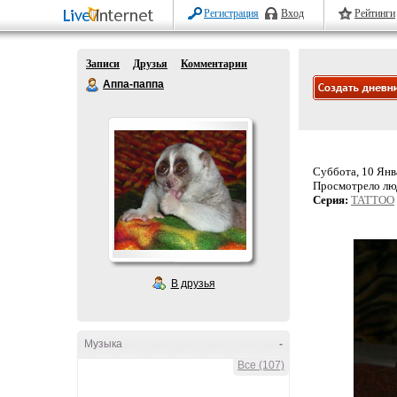
Регистрация
Вход
Рейтинги
Записи
Друзья
Комментарии
Аппа-паппа
Суббота, 10 Янва
Просмотрело лю
Серия:
TATTOO
В друзья
Музыка
-
Все (107)