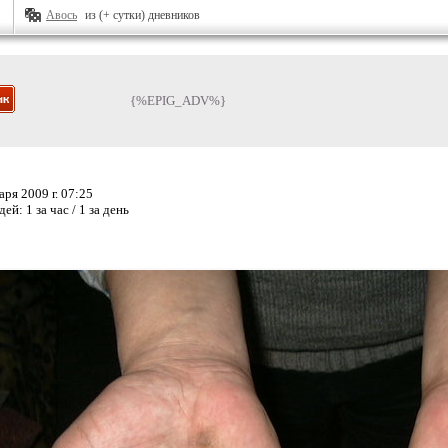
Авось
из (+ сутки) дневников
{%EPIG_ADV%}
ря 2009 г. 07:25
дей:
1 за час / 1 за день