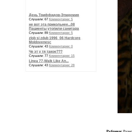
День Триффидов-Эпидемия
Слушали: 67
Комментарии: 5
не вот эта прикольнее...08
Пациенты утопили санитара
Слушали: 89
Комментарии: 5
zlob si zdub 1996_06 Hardcore
Moldovenesc
Слушали: 43
Комментарии: 0
Че эт у тя такое???
Слушали: 77
Комментарии: 15
Linea 77-Walk Like An...
Слушали: 43
Комментарии: 28
Рубрики:
Разн