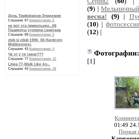
Серия2
(
60
) 
(
9
) |
Мельничный
весна!
(9)
|
Пу
День Триффидов-Эпидемия
Слушали: 67
Комментарии: 5
(
10
) |
фотосесси
не вот эта прикольнее...08
Пациенты утопили санитара
(
12
) |
Слушали: 89
Комментарии: 5
zlob si zdub 1996_06 Hardcore
Moldovenesc
Слушали: 43
Комментарии: 0
Фотографии
Че эт у тя такое???
Слушали: 77
Комментарии: 15
[1]
Linea 77-Walk Like An...
Слушали: 43
Комментарии: 28
Коммент
01:49 24.
Первая 
Категория