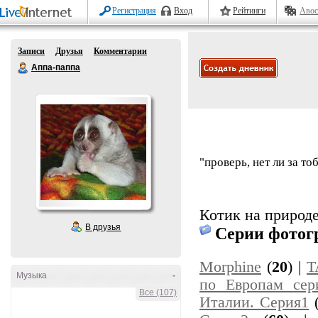
Регистрация
Вход
Рейтинги
Авос
Записи
Друзья
Комментарии
Аппа-паппа
"проверь, нет ли за т
Котик на природ
В друзья
Серии фотог
Morphine
(
20
) |
T
Музыка
-
по Европам сер
Все (107)
Италии. Серия1