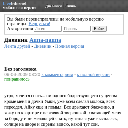
Live
Internet
Дневники
Личка
мобильная версия
Вы были перенаправлены на мобильную версию
страницы.
Вернуться!
Авторизация
Дневник
Аппа-паппа
Лента друзей
-
Дневник
-
Полная версия
Без заголовка
09-06-2009 08:20
к комментариям
-
к полной версии
-
понравилось!
утро, хочется спать... ни одного бодрствующего существа
кроме меня и дочки Умки, уже всем сделал молока, всех
переодел, Айку еще и помыл. Все дрыхают блаженно, я
хожу по квартире с вертлявой зверюшкой, хватающей меня
за бороду и не желающей спать, ну типа я уже выспалась,
солнце на дворе и сирены вовсю, какой тут сон.