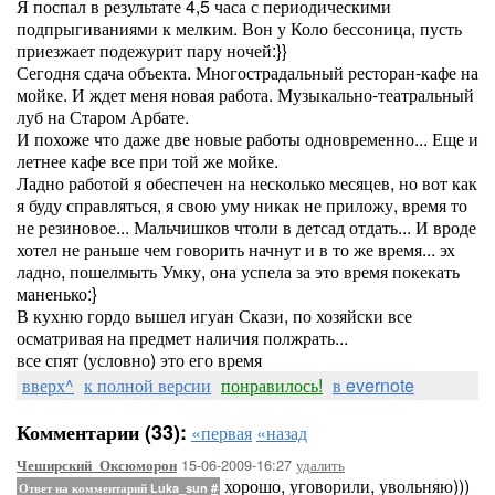
Я поспал в результате 4,5 часа с периодическими
подпрыгиваниями к мелким. Вон у Коло бессоница, пусть
приезжает подежурит пару ночей:}}
Сегодня сдача объекта. Многострадальный ресторан-кафе на
мойке. И ждет меня новая работа. Музыкально-театральный
луб на Старом Арбате.
И похоже что даже две новые работы одновременно... Еще и
летнее кафе все при той же мойке.
Ладно работой я обеспечен на несколько месяцев, но вот как
я буду справляться, я свою уму никак не приложу, время то
не резиновое... Мальчишков чтоли в детсад отдать... И вроде
хотел не раньше чем говорить начнут и в то же время... эх
ладно, пошелмыть Умку, она успела за это время покекать
маненько:}
В кухню гордо вышел игуан Скази, по хозяйски все
осматривая на предмет наличия полжрать...
все спят (условно) это его время
вверх^
к полной версии
понравилось!
в evernote
Комментарии (33):
«первая
«назад
15-06-2009-16:27
удалить
Чеширский_Оксюморон
хорошо, уговорили, увольняю)))
Ответ на комментарий Luka_sun
#