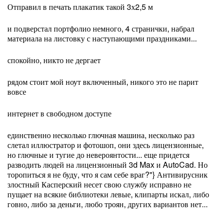
Отправил в печать плакатик такой 3х2,5 м
и подверстал портфолио немного, 4 странички, набрал
материала на листовку с наступающими праздниками...
спокойно, никто не дергает
рядом стоит мой ноут включенный, никого это не парит
вовсе
интернет в свободном доступе
единственно несколько глючная машина, несколько раз
слетал иллюстратор и фотошоп, они здесь лицензионные,
но глючные и тугие до невероянтости... еще придется
разводить людей на лицензионный 3d Max и AutoCad. Но
торопиться я не буду, что я сам себе враг?"} Антивирусник
злостный Касперский несет свою службу исправно не
пущает на всякие библиотеки левые, клипарты искал, либо
говно, либо за деньги, любо троян, других вариантов нет...