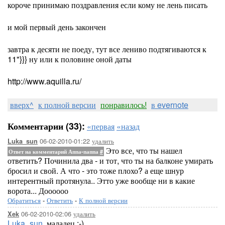
короче принимаю поздравления если кому не лень писать
и мой первый день закончен
завтра к десяти не поеду, тут все лениво подтягиваются к
11"}}} ну или к половине оной даты
http://www.aquilla.ru/
вверх^
к полной версии
понравилось!
в evernote
Комментарии (33):
«первая
«назад
06-02-2010-01:22
удалить
Luka_sun
Это все, что ты нашел
Ответ на комментарий Аппа-паппа
#
ответить? Починила два - и тот, что ты на балконе умирать
бросил и свой. А что - это тоже плохо? а еще шнур
интерентный протянула.. Этто уже вообще ни в какие
ворота... Доооооо
Обратиться
-
Ответить
-
К полной версии
06-02-2010-02:06
удалить
Xek
Luka_sun
, маладец ;-)