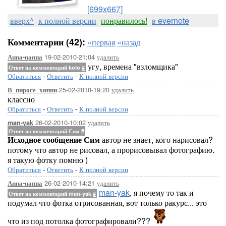
[699x667]
вверх^
к полной версии
понравилось!
в evernote
Комментарии (42):
«первая
«назад
19-02-2010-21:04
удалить
Аппа-паппа
угу, времена "взломщика"
Ответ на комментарий kolo
#
Обратиться
-
Ответить
-
К полной версии
25-02-2010-19:20
удалить
В_пироге_хиппи
классно
Обратиться
-
Ответить
-
К полной версии
26-02-2010-10:02
удалить
man-yak
Ответ на комментарий Сим
#
Исходное сообщение Сим
автор не знает, кого нарисовал?
потому что автор не рисовал, а прорисовывал фотографию.
я такую фотку помню )
Обратиться
-
Ответить
-
К полной версии
26-02-2010-14:21
удалить
Аппа-паппа
man-yak
, я почему то так и
Ответ на комментарий man-yak
#
подумал что фотка отрисованная, вот только ракурс... это
что из под потолка фотографировали???