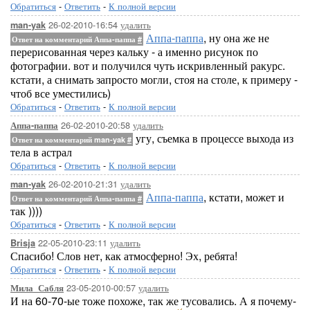
Обратиться
-
Ответить
-
К полной версии
26-02-2010-16:54
удалить
man-yak
Аппа-паппа
, ну она же не
Ответ на комментарий Аппа-паппа
#
перерисованная через кальку - а именно рисунок по
фотографии. вот и получился чуть искривленный ракурс.
кстати, а снимать запросто могли, стоя на столе, к примеру -
чтоб все уместились)
Обратиться
-
Ответить
-
К полной версии
26-02-2010-20:58
удалить
Аппа-паппа
угу, съемка в процессе выхода из
Ответ на комментарий man-yak
#
тела в астрал
Обратиться
-
Ответить
-
К полной версии
26-02-2010-21:31
удалить
man-yak
Аппа-паппа
, кстати, может и
Ответ на комментарий Аппа-паппа
#
так ))))
Обратиться
-
Ответить
-
К полной версии
22-05-2010-23:11
удалить
Brisja
Спасибо! Слов нет, как атмосферно! Эх, ребята!
Обратиться
-
Ответить
-
К полной версии
23-05-2010-00:57
удалить
Мила_Сабля
И на 60-70-ые тоже похоже, так же тусовались. А я почему-