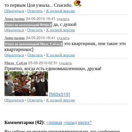
то первым Цоя узнала... Спасибо.
Обратиться
-
Ответить
-
К полной версии
24-05-2010-16:41
удалить
Аппа-паппа
да, с душой
Ответ на комментарий Brisja
#
Обратиться
-
Ответить
-
К полной версии
24-05-2010-16:41
удалить
Аппа-паппа
это квартирник, они такие эти
Ответ на комментарий Мила_Сабля
#
квартирники:}
Обратиться
-
Ответить
-
К полной версии
25-05-2010-02:51
удалить
Мила_Сабля
Приятно, когда есть единомышленники, друзья!
[560x315]
Обратиться
-
Ответить
-
К полной версии
Комментарии (42):
«первая
«назад
вверх^
Вы сейчас не можете прокомментировать это сообщение.