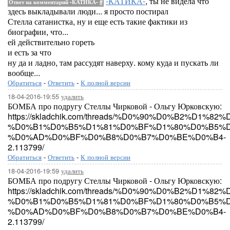
-КАТИКА-
, ты не видела что
Ответ на комментарий -КАТИКА-
#
здесь выкладывали люди... я просто постирал
Стелла сатанистка, ну и еще есть такие фактики из
биографии, что...
ей действительно гореть
и есть за что
ну да и ладно, там рассудят наверху. кому куда и пускать ли
вообще...
Обратиться
-
Ответить
-
К полной версии
18-04-2016-19:55
удалить
БОМБА про подругу Стеллы Чирковой - Ольгу Юрковскую:
https://skladchik.com/threads/%D0%90%D0%B2%D
%D0%B1%D0%B5%D1%81%D0%BF%D1%80%D0%B5%D
%D0%AD%D0%BF%D0%B8%D0%B7%D0%BE%D0%B4-
2.113799/
Обратиться
-
Ответить
-
К полной версии
18-04-2016-19:59
удалить
БОМБА про подругу Стеллы Чирковой - Ольгу Юрковскую:
https://skladchik.com/threads/%D0%90%D0%B2%D
%D0%B1%D0%B5%D1%81%D0%BF%D1%80%D0%B5%D
%D0%AD%D0%BF%D0%B8%D0%B7%D0%BE%D0%B4-
2.113799/