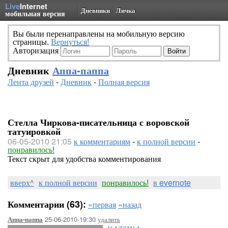
Live
Internet
Дневники
Личка
мобильная версия
Вы были перенаправлены на мобильную версию
страницы.
Вернуться!
Авторизация
Дневник
Аппа-паппа
Лента друзей
-
Дневник
-
Полная версия
Стелла Чиркова-писательница с воровской
татуировкой
06-05-2010 21:05
к комментариям
-
к полной версии
-
понравилось!
Текст скрыт для удобства комментирования
вверх^
к полной версии
понравилось!
в evernote
Комментарии (63):
«первая
«назад
25-06-2010-19:30
удалить
Аппа-паппа