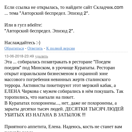
Если ссылка не открылась, то найдите сайт Складчик.com
... тема "Авторский беспредел. Эпизод 2".
Или в гугл вбейте:
"Авторский беспредел. Эпизод 2".
Наслаждайтесь :-)
Обратиться
-
Ответить
-
К полной версии
13-06-2018-23:49
удалить
Эта ... собиралась позавтракать в ресторане "Поедем
поедим" под Минском, в урочище Курапаты. Ресторан
открыт израильским бизнесменом в охранной зоне
массового погребения невинных жертв сталинского
террора. Активисты пикетируют этот мерзкий кабак, а
ЕЛЕНА Чиркова с мужем собирались в нём покушать. Так
торопились, что наехали на пикет.
В Курапатах похоронены..., нет, даже не похоронены, а
зарыты десятки тысяч людей. ДЕСЯТКИ ТЫСЯЧ ЛЮДЕЙ
УБИТЫХ ИЗ НАГАНА В ЗАТЫЛОК !!!
Приятного аппетита, Елена. Надеюсь, кость не станет вам