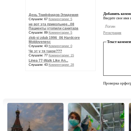
Добавить комм
День Триффидов-Эпидемия
Введите свое имя и
Слушали: 67
Комментарии: 5
не вот эта прикольнее...08
Пациенты утопили санитара
Слушали: 89
Комментарии: 5
Регистрация
zlob si zdub 1996_06 Hardcore
Текст коммен
Moldovenesc
Слушали: 43
Комментарии: 0
Че эт у тя такое???
Слушали: 77
Комментарии: 15
Linea 77-Walk Like An...
Слушали: 43
Комментарии: 28
Проверка орфог