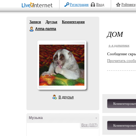
Регистрация
Вход
Рейтинги
Записи
Друзья
Комментарии
Аппа-паппа
ДОМ
+ в цитатник
Cообщение скры
Прочитать сооб
В друзья
Комментироват
Музыка
-
Все (107)
Комментироват