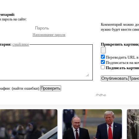
ентарий:
 пароль на сайте:
Комментарий можно доб
нужно будет ввести сим
Напоминание пароля
тария:
смайлики
Прикрепить картинк
Переводить URL в
Подписаться на к
Подписать карти
рафии: (найти ошибки)