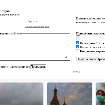
ентарий:
 пароль на сайте:
Комментарий можно доб
нужно будет ввести сим
Напоминание пароля
тария:
смайлики
Прикрепить картинк
Переводить URL в
Подписаться на к
Подписать карти
рафии: (найти ошибки)