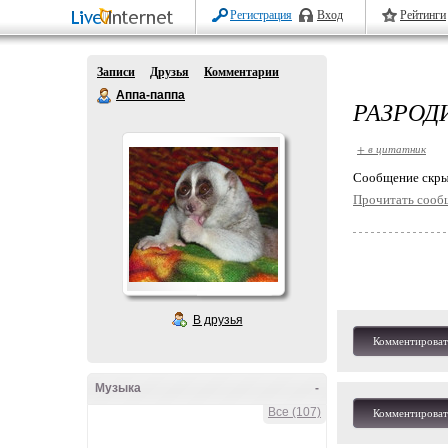
Регистрация
Вход
Рейтинги
Записи
Друзья
Комментарии
Аппа-паппа
РАЗРОД
+ в цитатник
Cообщение скры
Прочитать сооб
В друзья
Комментироват
Музыка
-
Все (107)
Комментироват