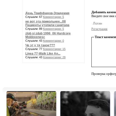
Добавить комм
День Триффидов-Эпидемия
Введите свое имя и
Слушали: 67
Комментарии: 5
не вот эта прикольнее...08
Пациенты утопили санитара
Слушали: 89
Комментарии: 5
Регистрация
zlob si zdub 1996_06 Hardcore
Текст коммен
Moldovenesc
Слушали: 43
Комментарии: 0
Че эт у тя такое???
Слушали: 77
Комментарии: 15
Linea 77-Walk Like An...
Слушали: 43
Комментарии: 28
Проверка орфог