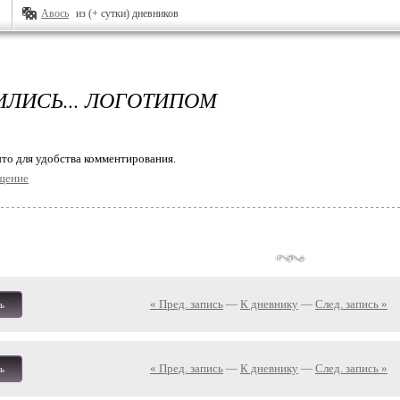
Авось
из (+ сутки) дневников
ИЛИСЬ... ЛОГОТИПОМ
то для удобства комментирования.
щение
« Пред. запись
—
К дневнику
—
След. запись »
ь
« Пред. запись
—
К дневнику
—
След. запись »
ь