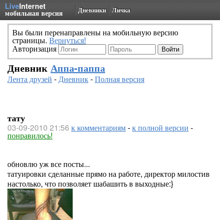
Live
Internet
Дневники
Личка
мобильная версия
Вы были перенаправлены на мобильную версию
страницы.
Вернуться!
Авторизация
Дневник
Аппа-паппа
Лента друзей
-
Дневник
-
Полная версия
тату
03-09-2010 21:56
к комментариям
-
к полной версии
-
понравилось!
обновлю уж все посты...
татуировки сделанные прямо на работе, директор милостив
настолько, что позволяет шабашить в выходные:}