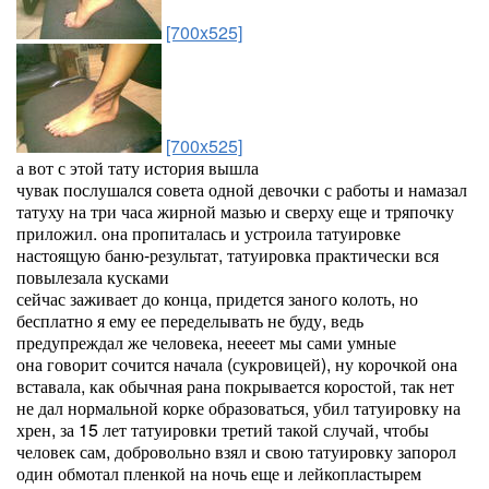
[700x525]
[700x525]
а вот с этой тату история вышла
чувак послушался совета одной девочки с работы и намазал
татуху на три часа жирной мазью и сверху еще и тряпочку
приложил. она пропиталась и устроила татуировке
настоящую баню-результат, татуировка практически вся
повылезала кусками
сейчас заживает до конца, придется заного колоть, но
бесплатно я ему ее переделывать не буду, ведь
предупреждал же человека, неееет мы сами умные
она говорит сочится начала (сукровицей), ну корочкой она
вставала, как обычная рана покрывается коростой, так нет
не дал нормальной корке образоваться, убил татуировку на
хрен, за 15 лет татуировки третий такой случай, чтобы
человек сам, добровольно взял и свою татуировку запорол
один обмотал пленкой на ночь еще и лейкопластырем