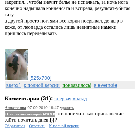
закрепил... чтобы значит белье не испачкать, за ночь нога
конечно надышала конденсата и вспрела, результат-убитая
тату
а другой просто ногтями все корки посрывал, до дыр в
коже, от леопарда остались лишь невнятные намеки
пришлось переделывать
[525x700]
вверх^
к полной версии
понравилось!
в evernote
Комментарии (31):
«первая
«назад
07-09-2010-19:47
удалить
Аппа-паппа
это понимать как приглашение
Ответ на комментарий Azizti
#
зайти почитать днев:}}}?
Обратиться
-
Ответить
-
К полной версии