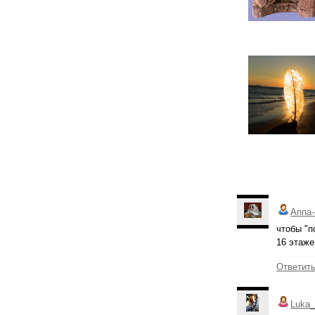
Аппа-
чтобы "п
16 этаже
Ответит
Luka_