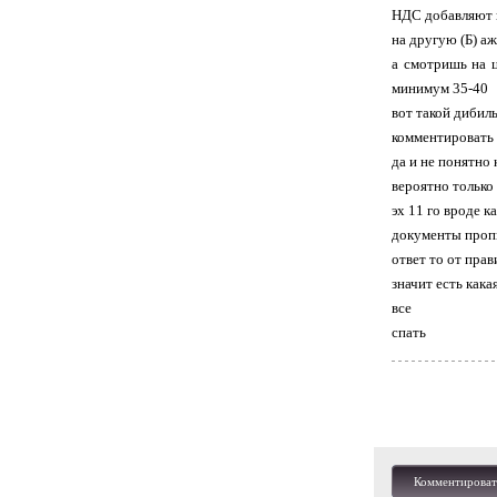
НДС добавляют н
на другую (Б) а
а смотришь на ц
минимум 35-40
вот такой дибил
комментировать 
да и не понятно 
вероятно только 
эх 11 го вроде к
документы проп
ответ то от пра
значит есть кака
все
спать
Комментироват