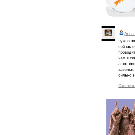
Аппа-
нужно по
сейчас в
проводит
чем я со
а вот св
завелся,
сильно 
Ответит