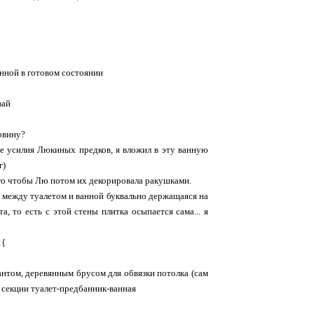
анной в готовом состоянии
вай
ловину?
е усилия Люкиных предков, я вложил в эту ванную
г)
того чтобы Лю потом их декорировала ракушками.
ка между туалетом и ванной буквально держащаяся на
а, то есть с этой стены плитка осыпается сама... я
:{
бантом, деревянным брусом для обвязки потолка (сам
 в секции туалет-предбанник-ванная