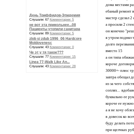
дома местами ра
ебаный ремонт в
День Триффидов-Эпидемия
мастер сделал 2 
Слушали: 67
Комментарии: 5
а просили 2 сте
не вот эта прикольнее...08
Пациенты утопили санитара
он конечно "реш
Слушали: 89
Комментарии: 5
я утром поднял 
zlob si zdub 1996_06 Hardcore
Moldovenesc
долго перезванив
Слушали: 43
Комментарии: 0
вместо 15
Че эт у тя такое???
Слушали: 77
Комментарии: 15
а он типа обижае
Linea 77-Walk Like An...
короче договор
Слушали: 43
Комментарии: 28
30000+- плюс тр
завтра обещал д
из за чего собс
соплях... вдоба
буквально ее ру
короче ее нужно 
а я не хочу обле
в довесок ко вс
буду делать пото
при щелчках руб