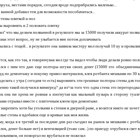
зруха, местами порядок, сегодня вроде подприбрались маленько...
 ванной добавил тем для возможности пособачиться...
стены плиткой и пол
ны выровнять и 2 положить плитку
ил" что мы делаем полванной в результате мы за 15000 получили аккурат полв
таки этот вопрос, ну не улыбается мне потом доплачивать
ались с тещей... в результате она заявила мастеру мол получай 10 ку и провали
тся, как это так, я говорючувак мол где ты видел чтобы люди делали ровно по
ился с ним что даю еще полторы штуки своих денег (15000 это объединенны
уд по демонтажу и покупку привоз материалов, клея ротбанта мешками по 30 к
оделать с утра ( сегодня то есть) выровнять эти грешные полторы стены для 
твенно такой получился винигред? да из=за того что одна стена это перегород
вок она ни хрена не ровная а изогнутая как мыльный пузырь в сторону туалет
ками отрывал вместе с плиточным клеем при демонтаже.
закрепить хотя бы уголками к стенам и дверной раме, а возится никто не хочет
злые стены и вдобавок еще и кривые как моя жизнь
ему, когда я в третий за последние дни раз съездил на рынок за мешками с рот
лок, денег больше нет) и вентиляцией (тоже сам...) по приезду отрубился свет
ильником, он поморгал но врубаться не пожелал