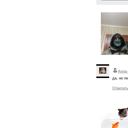
Аппа-
да, не п
Ответит