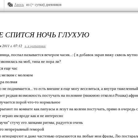
Авось
из (+ сутки) дневников
Е СПИТСЯ НОЧЬ ГЛУХУЮ
я 2011 г. 07:12
+ в цитатник
ница, поспал называется вечером часик...:{ в добавок экран вижу сквозь мутн
звонилась на моб, типа не пора ли?
ся еще час
 мелким с молоком
ра полная
о не поднимается... то есть внешне я еще могу веселиться, а внутри тяжеленный
ает редкая возможность постучать на половине (нижнюю отколол Рошка) афри
лучается порой что-то нормальное
рыгают по комнате как папуасы и лезут на колени постучать, прямо в очередь 
е играю им вроде как и не интересно
аучи" стучу его лапками ритмы, радуется очень
 то непрерывный геморой
 игнорируют и даже частенько огрызаются на любые мои фразы, Лю постарала