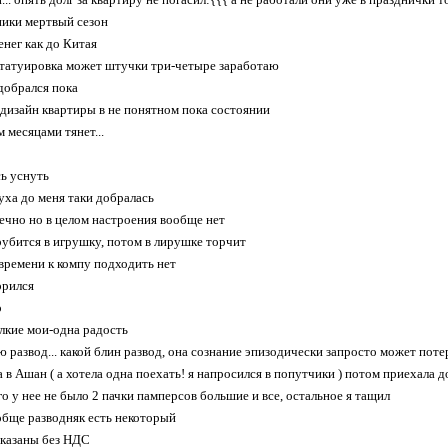
ники мертвый сезон
нег как до Китая
 татуировка может штучки три-четыре заработаю
 добрался пока
т дизайн квартиры в не понятном пока состоянии
 месяцами тянет...
ь уснуть
ха до меня таки добралась
нечно но в целом настроения вообще нет
убится в игрушку, потом в лирушке торчит
 времени к компу подходить нет
орился
о
елкие мои-одна радость
 развод... какой блин развод, она сознание эпизодически запросто может поте
 в Ашан ( а хотела одна поехать! я напросился в попутчики ) потом приехала д
о у нее не было 2 пачки памперсов большие и все, остальное я тащил
бще разводняк есть некоторый
указаны без НДС