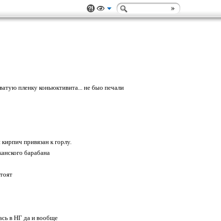
оватую пленку коньюктивита... не быо печали
 кирпич привязан к горлу.
канского барабана
стоят
сь в НГ да и вообще