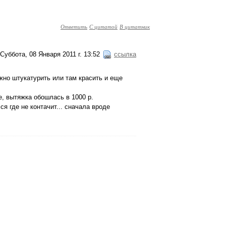
Ответить
С цитатой
В цитатник
Суббота, 08 Января 2011 г. 13:52
ссылка
ужно штукатурить или там красить и еще
е, вытяжка обошлась в 1000 р.
ся где не контачит... сначала вроде