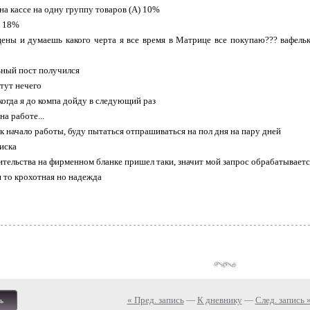
а кассе на одну группу товаров (А) 10%
ж 18%
ены и думаешь какого черта я все время в Матрице все покупаю??? вафельк
ьный пост получился
тут нечего
когда я до компа дойду в следующий раз
на работе...
ак начало работы, буду пытаться отпрашиваться на пол дня на пару дней
иска
вительства на фирменном бланке пришел таки, значит мой запрос обрабатываетс
я то крохотная но надежда
« Пред. запись
—
К дневнику
—
След. запись 
ь