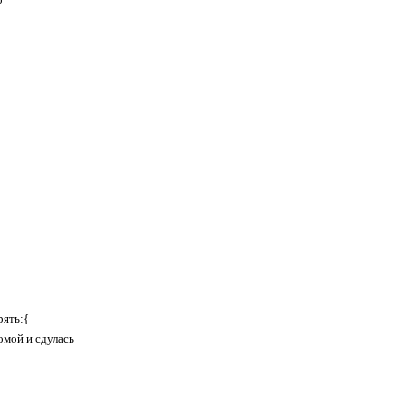
рять:{
омой и сдулась