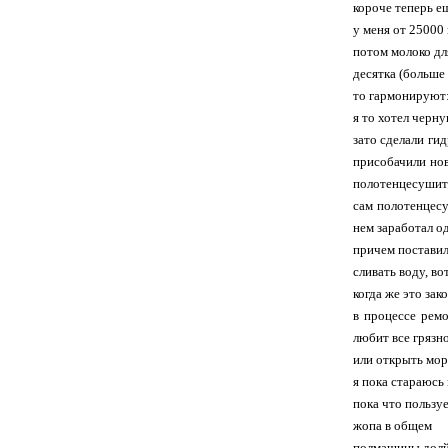
короче теперь ещ
у меня от 25000 
потом молоко дл
десятка (больше
то гармонируют:
я то хотел черну
зато сделали ги
присобачили нов
полотенцесушит
сам полотенцесу
нем заработал о
причем поставил 
сливать воду, вот
когда же это зак
в процессе ремо
любит все грязн
или открыть мор
я пока стараюсь
пока что пользу
жопа в общем
полмашины долй..