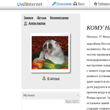
Регистрация
Вход
Рейтинги
Записи
Друзья
Комментарии
Аппа-паппа
КОМУ Н
Пятница, 07 Январ
задолбала бессон
полпятого Лю от
честно провалял
поподпрыгивал к
настроение-ханд
с нового года он
немного оттягив
В друзья
даже кажется по
дети радуются п
причем когда я н
Музыка
-
Рошка просит "н
Все (107)
остальное какой
старшие открыто