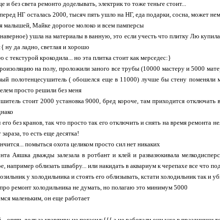
е и без света ремонто доделывать, электрик то тоже теньге стоит...
перед НГ осталась 2000, тысяч пять ушло на НГ, еда подарки, сосна, может нем
я малышей, Майке дорогое молоко и всем памперсы
 наверное) ушла на материалы в ванную, это если учесть что плитку Лю купила 
{ ну да ладно, светлая и хорошо
ю с текстурой крокодила... но эта плитка стоит как мерседес:}
дроизоляцию на полу, проложили заного все трубы (10000 мастеру и 5000 мате
ый полотенцесушитель ( обошелся еще в 11000) лучше бы стену поменяли м
елем просто решили без меня
шитель стоит 2000 установка 9000, бред короче, там приходится отключать ве
днако
его без кранов, так что просто так его отключить и снять на время ремонта не
 зараза, то есть еще десятка!
ончится... помыться охота целиком просто сил нет никаких
нта Аяшка дважды залезала в ротбант и клей и развазюкивала мелкодисперсн
ое, например облизать швабру... или накидать в аквариум к черепахе все что п
озильник у холодильника и стоять его облизывать, кстати холодильник так и у
 про ремонт холодильника не думать, но полагаю это минимум 5000
емся маленьким, он еще работает
. опять долг за квартиру не погасил:{{{ а не работали они уже в празднички т