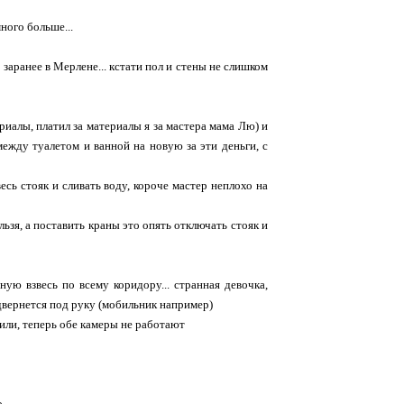
ного больше...
заранее в Мерлене... кстати пол и стены не слишком
риалы, платил за материалы я за мастера мама Лю) и
ежду туалетом и ванной на новую за эти деньги, с
сь стояк и сливать воду, короче мастер неплохо на
льзя, а поставить краны это опять отключать стояк и
ую взвесь по всему коридору... странная девочка,
одвернется под руку (мобильник например)
били, теперь обе камеры не работают
о