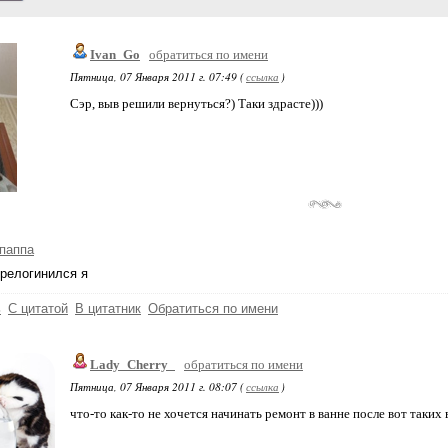
Ivan_Go
обратиться по имени
Пятница, 07 Января 2011 г. 07:49 (
ссылка
)
Сэр, выв решили вернуться?) Таки здрасте)))
паппа
ерелогинился я
ь
С цитатой
В цитатник
Обратиться по имени
Lady_Cherry_
обратиться по имени
Пятница, 07 Января 2011 г. 08:07 (
ссылка
)
что-то как-то не хочется начинать ремонт в ванне после вот таких в