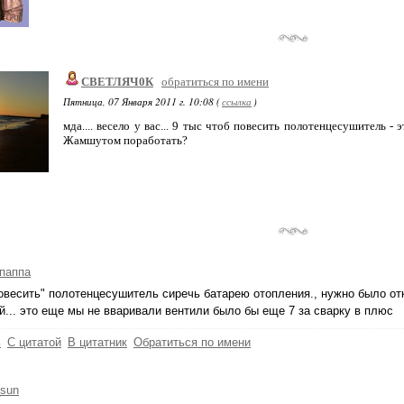
СВЕТЛЯЧ0К
обратиться по имени
Пятница, 07 Января 2011 г. 10:08 (
ссылка
)
мда.... весело у вас... 9 тыс чтоб повесить полотенцесушитель 
Жамшутом поработать?
паппа
овесить" полотенцесушитель сиречь батарею отопления., нужно было отк
й... это еще мы не вваривали вентили было бы еще 7 за сварку в плюс
ь
С цитатой
В цитатник
Обратиться по имени
sun