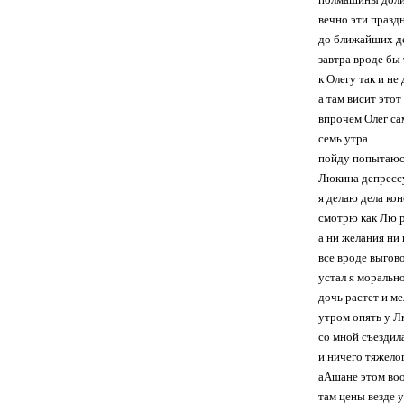
вечно эти празд
до ближайших де
завтра вроде бы
к Олегу так и не
а там висит это
впрочем Олег сам
семь утра
пойду попытаюс
Люкина депрессу
я делаю дела ко
смотрю как Лю р
а ни желания ни
все вроде выгов
устал я моральн
дочь растет и м
утром опять у Лю
со мной съездила
и ничего тяжелог
аАшане этом воо
там цены везде 