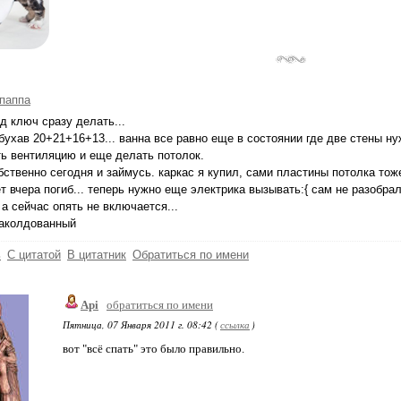
паппа
д ключ сразу делать...
бухав 20+21+16+13... ванна все равно еще в состоянии где две стены н
ь вентиляцию и еще делать потолок.
бственно сегодня и займусь. каркас я купил, сами пластины потолка тож
ет вчера погиб... теперь нужно еще электрика вызывать:{ сам не разобрал
 а сейчас опять не включается...
заколдованный
ь
С цитатой
В цитатник
Обратиться по имени
Api
обратиться по имени
Пятница, 07 Января 2011 г. 08:42 (
ссылка
)
вот "всё спать" это было правильно.