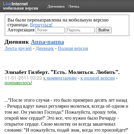
Live
Internet
Дневники
Личка
мобильная версия
Вы были перенаправлены на мобильную версию
страницы.
Вернуться!
Авторизация
Дневник
Аппа-паппа
Лента друзей
-
Дневник
-
Полная версия
Элизабет Гилберт. "Есть. Молиться. Любить".
11-01-2011 03:22
к комментариям
-
к полной версии
-
понравилось!
..."После этого случая - это было примерно десять лет назад
- Ричард вдруг начал регулярно молиться, всегда об одном и
том же. Он умолял Господа:" Пожалуйста, прошу тебя,
открой мое сердце!" Это все, что нужно было Ричарду -
открытое сердце. Свою молитву он всегда заканчивал
словами: "И пожалуйста, подай знак, когда это произойдет!"