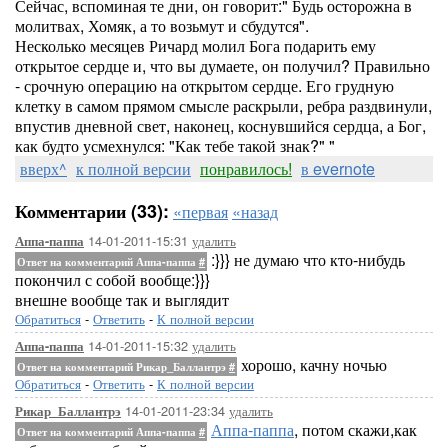
Сейчас, вспоминая те дни, он говорит:" Будь осторожна в
молитвах, Хомяк, а то возьмут и сбудутся".
Несколько месяцев Ричард молил Бога подарить ему
открытое сердце и, что вы думаете, он получил? Правильно
- срочную операцию на открытом сердце. Его грудную
клетку в самом прямом смысле раскрыли, ребра раздвинули,
впустив дневной свет, наконец, коснувшийся сердца, а Бог,
как будто усмехнулся: "Как тебе такой знак?" "
вверх^
к полной версии
понравилось!
в evernote
Комментарии (33):
«первая
«назад
14-01-2011-15:31
удалить
Аппа-паппа
:}}} не думаю что кто-нибудь
Ответ на комментарий Аппа-паппа
#
покончил с собой вообще:}}}
внешне вообще так и выглядит
Обратиться
-
Ответить
-
К полной версии
14-01-2011-15:32
удалить
Аппа-паппа
хорошо, качну ночью
Ответ на комментарий Рикар_Баллантрэ
#
Обратиться
-
Ответить
-
К полной версии
14-01-2011-23:34
удалить
Рикар_Баллантрэ
Аппа-паппа
, потом скажи,как
Ответ на комментарий Аппа-паппа
#