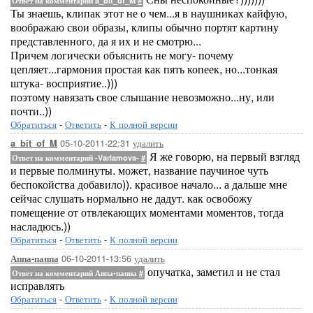
Ответ на комментарий a_bit_of_M
#
Ты знаешь, клипак этот не о чем...я в наушниках кайфую,
воображаю свои образы, клипы обычно портят картину
представленного, да я их и не смотрю...
Причем логически объяснить не могу- почему
цепляет...гармония простая как пять копеек, но...тонкая
штука- восприятие..)))
поэтому навязать свое слышание невозможно...ну, или
почти..))
Обратиться
-
Ответить
-
К полной версии
05-10-2011-22:31
удалить
a_bit_of_M
Я же говорю, на первый взгляд
Ответ на комментарий -Varlamova-
#
и первые полминуты. может, название паучиное чуть
беспокойства добавило)). красивое начало... а дальше мне
сейчас слушать нормально не дадут. как освобожу
помещение от отвлекающих моментами моментов, тогда
насладюсь.))
Обратиться
-
Ответить
-
К полной версии
06-10-2011-13:56
удалить
Аппа-паппа
опучатка, заметил и не стал
Ответ на комментарий Аппа-паппа
#
исправлять
Обратиться
-
Ответить
-
К полной версии