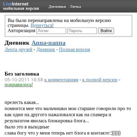
Live
Internet
Дневники
Личка
мобильная версия
Вы были перенаправлены на мобильную версию
страницы.
Вернуться!
Авторизация
Дневник
Аппа-паппа
Лента друзей
-
Дневник
-
Полная версия
Без заголовка
05-10-2011 16:58
к комментариям
-
к полной версии
-
понравилось!
прелесть какая...
помнится мне что мальчишки мои старшие говорили про то
как один на другого нажаловался как на спамера и
результатом явилась блокировка блога...
было это в выходные
слава богу что у меня теперь нет блога в контакте::}}}}}}