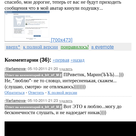
спасибо, мои дорогие, теперь от вас не будут приходить
сообщения что в мой аватар кинули подушку...
[700x473]
вверх^
к полной версии
понравилось!
в evernote
Комментарии (36):
«первая
«назад
05-10-2011-21:20
удалить
-Varlamova-
ПРиветик, Марин(ЪЪЪ)....)))
Ответ на комментарий a_bit_of_M
#
Не, "люблю"- не то словцо, интересненькая, скажем...
(слушаю, смотрю- не отвлекаюсь))))))))
Обратиться
-
Ответить
-
К полной версии
05-10-2011-21:23
удалить
-Varlamova-
Вот ЭТО я люблю...могу до
Ответ на комментарий a_bit_of_M
#
бесконечности слушать, и не надоедает никак))))