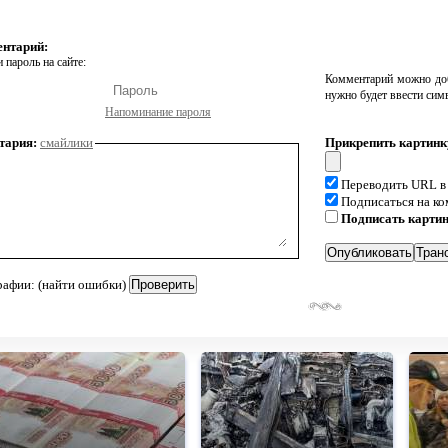
ентарий:
 пароль на сайте:
Комментарий можно доб
нужно будет ввести сим
Напоминание пароля
тария:
смайлики
Прикрепить картинк
Переводить URL в
Подписаться на к
Подписать карти
рафии: (найти ошибки)