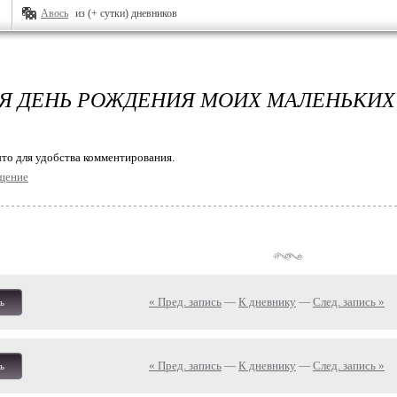
Авось
из (+ сутки) дневников
Я ДЕНЬ РОЖДЕНИЯ МОИХ МАЛЕНЬКИХ
то для удобства комментирования.
щение
« Пред. запись
—
К дневнику
—
След. запись »
ь
« Пред. запись
—
К дневнику
—
След. запись »
ь