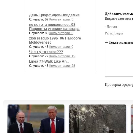
Добавить комм
День Триффидов-Эпидемия
Введите свое имя и
Слушали: 67
Комментарии: 5
не вот эта прикольнее...08
Пациенты утопили санитара
Слушали: 89
Комментарии: 5
Регистрация
zlob si zdub 1996_06 Hardcore
Текст коммен
Moldovenesc
Слушали: 43
Комментарии: 0
Че эт у тя такое???
Слушали: 77
Комментарии: 15
Linea 77-Walk Like An...
Слушали: 43
Комментарии: 28
Проверка орфог