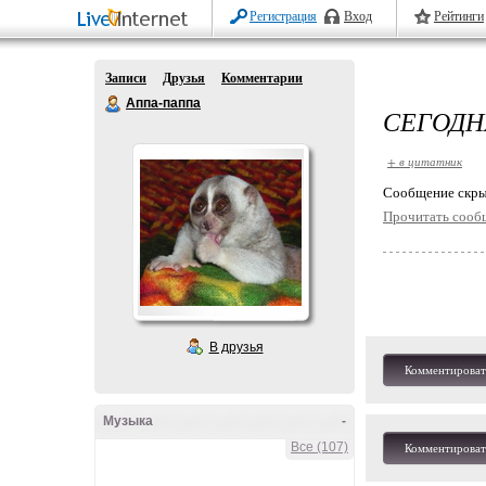
Регистрация
Вход
Рейтинги
Записи
Друзья
Комментарии
Аппа-паппа
СЕГОДН
+ в цитатник
Cообщение скры
Прочитать сооб
В друзья
Комментироват
Музыка
-
Все (107)
Комментироват