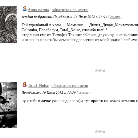
Аппа-паппа
обратиться по имени
сегодня поздравили:
Понедельник, 16 Июля 2012 г. 13:14 (
ссылка
)
Гей-удолбаный-в-хлам, Мамашко, Дивия_Дикая_Мечтательн
Colomba, Парабелум, Total_Noise, спасибо вам!!!
отдельная смс от Тимофея Техникал Фрика, дружище, очень прия
и конечно же незабываемое поздравление от моей родной любимо
Total_Noise
обратиться по имени
Понедельник, 16 Июля 2012 г. 13:36 (
ссылка
)
ну я тебе в личке уже поздравила) а тут просто пожелаю отлично 