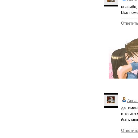
спасибо,
Все поже
Ответит
Аппа-
да. иман
а то что
быть мож
Ответит