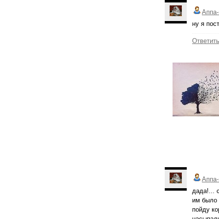
Аппа-
ну я пост
Ответит
Аппа-
дада!...
им было 
пойду ко
насыпали