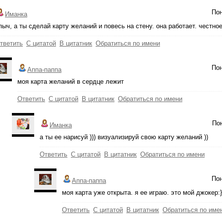
Пон
Иманка
пыч, а ты сделай карту желаний и повесь на стену. она работает. честно
тветить
С цитатой
В цитатник
Обратиться по имени
Пон
Аппа-паппа
моя карта желаний в сердце лежит
Ответить
С цитатой
В цитатник
Обратиться по имени
Пон
Иманка
а ты ее нарисуй ))) визуализируй свою карту желаний ))
Ответить
С цитатой
В цитатник
Обратиться по имени
Пон
Аппа-паппа
моя карта уже открыта. я ее играю. это мой джокер:}
Ответить
С цитатой
В цитатник
Обратиться по име