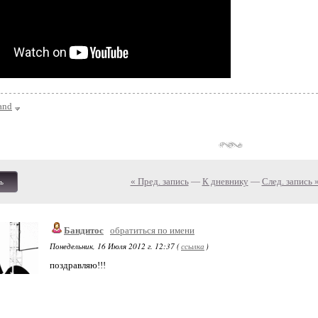
Band
« Пред. запись
—
К дневнику
—
След. запись 
ь
Бандитос
обратиться по имени
Понедельник, 16 Июля 2012 г. 12:37 (
ссылка
)
поздравляю!!!