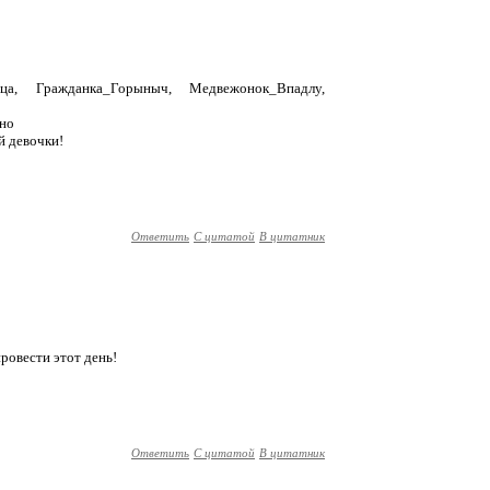
ица, Гражданка_Горыныч, Медвежонок_Впадлу,
тно
й девочки!
Ответить
С цитатой
В цитатник
провести этот день!
Ответить
С цитатой
В цитатник