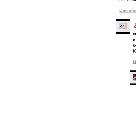
Ответит
о
и
б
Ю
О