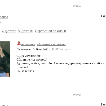
Пон
паппа
}
ь
С цитатой
В цитатник
Обратиться по имени
полынька
обратиться по имени
Понедельник, 16 Июля 2012 г. 12:45 (
ссылка
)
С Днем Рождения!!!
Сбычи мечты мечтов:)
Здоровья, любви, достойной зарплаты, урегулирования житейских 
горестей.
Ну, за тебя!:)
Пон
паппа