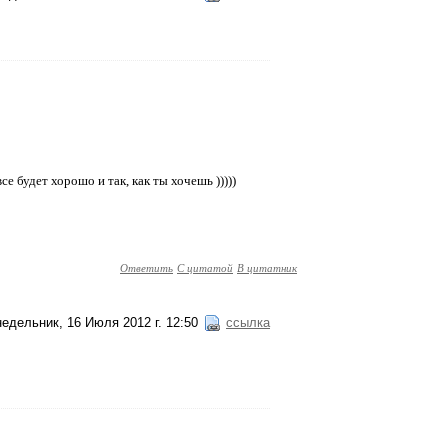
все будет хорошо и так, как ты хочешь )))))
Ответить
С цитатой
В цитатник
едельник, 16 Июля 2012 г. 12:50
ссылка