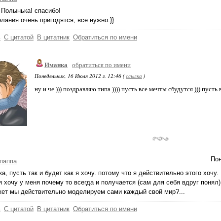
 Полынька! спасибо!
лания очень пригодятся, все нужно:}}
ь
С цитатой
В цитатник
Обратиться по имени
Иманка
обратиться по имени
Понедельник, 16 Июля 2012 г. 12:46 (
ссылка
)
ну и че ))) поздравляю типа )))) пусть все мечты сбудутся ))) пусть 
Пон
паппа
ка, пусть так и будет как я хочу. потому что я действительно этого хочу.
 я хочу у меня почему то всегда и получается (сам для себя вдруг понял)
ет мы действительно моделируем сами каждый свой мир?...
ь
С цитатой
В цитатник
Обратиться по имени