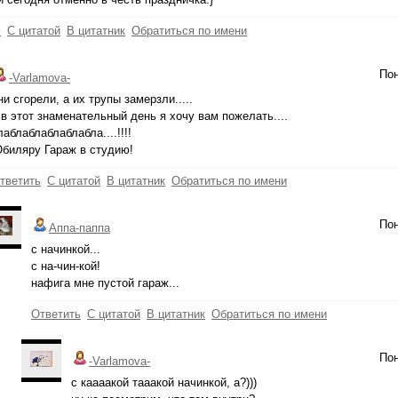
ь
С цитатой
В цитатник
Обратиться по имени
Пон
-Varlamova-
ни сгорели, а их трупы замерзли.....
 в этот знаменательный день я хочу вам пожелать....
лаблаблаблаблабла....!!!!
биляру Гараж в студию!
тветить
С цитатой
В цитатник
Обратиться по имени
Пон
Аппа-паппа
с начинкой...
с на-чин-кой!
нафига мне пустой гараж...
Ответить
С цитатой
В цитатник
Обратиться по имени
Пон
-Varlamova-
с каааакой тааакой начинкой, а?)))