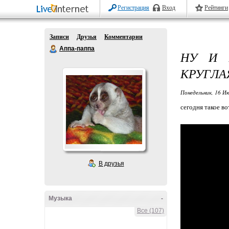
Регистрация
Вход
Рейтинги
Записи
Друзья
Комментарии
Аппа-паппа
НУ И 
КРУГЛАЯ
Понедельник, 16 Ию
сегодня такое в
В друзья
Музыка
-
Все (107)