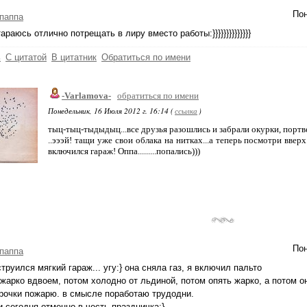
Пон
паппа
араюсь отлично потрещать в лиру вместо работы:}}}}}}}}}}}}}}
ь
С цитатой
В цитатник
Обратиться по имени
-Varlamova-
обратиться по имени
Понедельник, 16 Июля 2012 г. 16:14 (
ссылка
)
тыц-тыц-тыдыдыц...все друзья разошлись и забрали окурки, портве
..эээй! тащи уже свои облака на нитках...а теперь посмотри вве
включился гараж! Оппа.........попались)))
Пон
паппа
 струился мягкий гараж... угу:} она сняла газ, я включил пальто
жарко вдвоем, потом холодно от льдиной, потом опять жарко, а потом о
рочки пожарю. в смысле поработаю трудодни.
 сегодня отменно в честь праздничка:}