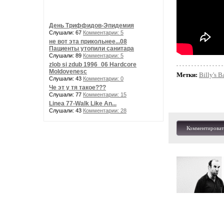
День Триффидов-Эпидемия
Слушали: 67
Комментарии: 5
не вот эта прикольнее...08
Пациенты утопили санитара
Слушали: 89
Комментарии: 5
zlob si zdub 1996_06 Hardcore
Moldovenesc
Метки:
Billy's 
Слушали: 43
Комментарии: 0
Че эт у тя такое???
Слушали: 77
Комментарии: 15
Linea 77-Walk Like An...
Слушали: 43
Комментарии: 28
Комментироват