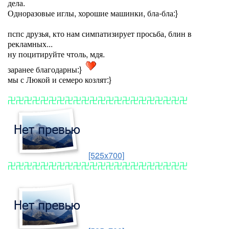
дела.
Одноразовые иглы, хорошие машинки, бла-бла:}
пспс друзья, кто нам симпатизирует просьба, блин в
рекламных...
ну поцитируйте чтоль, мдя.
заранее благодарны:}
мы с Люкой и семеро козлят:}
卍卍卍卍卍卍卍卍卍卍卍卍卍卍卍卍卍卍卍卍卍卍
[525x700]
卍卍卍卍卍卍卍卍卍卍卍卍卍卍卍卍卍卍卍卍卍卍