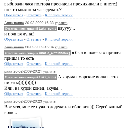
выбирали часа полтора просидели прохихикали в инете:}
но что можно за час сделать?
Обратиться
-
Ответить
-
К полной версии
20-02-2009-16:33
удалить
Аппа-паппа
ввуууу...
Ответ на комментарий Luka_sun
#
и полная луна:}
Обратиться
-
Ответить
-
К полной версии
20-02-2009-16:34
удалить
Аппа-паппа
я был в шоке кто пришел,
Ответ на комментарий Anazie_GriffinnesS
#
пришла то есть
Обратиться
-
Ответить
-
К полной версии
20-02-2009-20:21
удалить
риин
А я думал морские волки - это
Ответ на комментарий Luka_sun
#
пираты))))))))))))
Или, на худой конец, акулы...
Обратиться
-
Ответить
-
К полной версии
20-02-2009-20:23
удалить
риин
Вот моя, мне ее нужно доделать и обновить))) Серебрянный
волк...