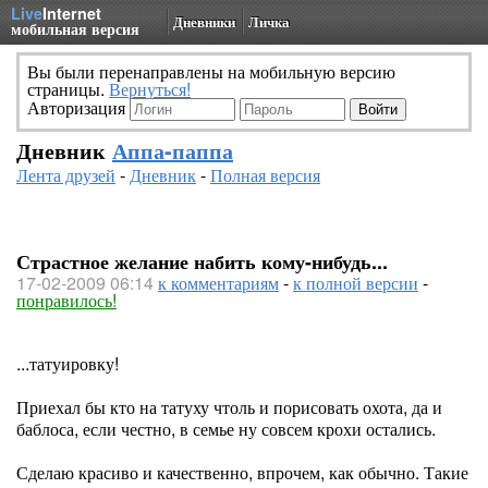
Live
Internet
Дневники
Личка
мобильная версия
Вы были перенаправлены на мобильную версию
страницы.
Вернуться!
Авторизация
Дневник
Аппа-паппа
Лента друзей
-
Дневник
-
Полная версия
Страстное желание набить кому-нибудь...
17-02-2009 06:14
к комментариям
-
к полной версии
-
понравилось!
...татуировку!
Приехал бы кто на татуху чтоль и порисовать охота, да и
баблоса, если честно, в семье ну совсем крохи остались.
Сделаю красиво и качественно, впрочем, как обычно. Такие