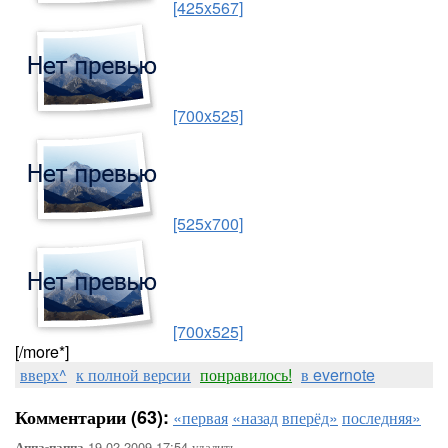
[425x567]
[700x525]
[525x700]
[700x525]
[/more*]
вверх^
к полной версии
понравилось!
в evernote
Комментарии (63):
«первая
«назад
вперёд»
последняя»
19-02-2009-17:54
удалить
Аппа-паппа