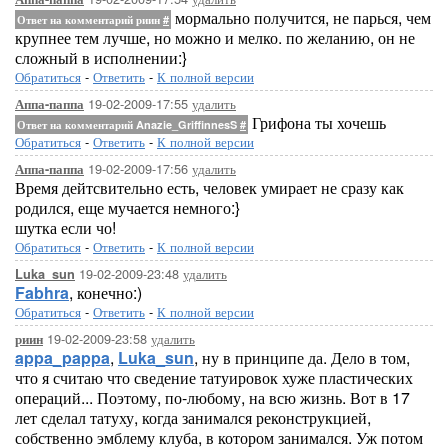
мормально получится, не парься, чем
Ответ на комментарий риин
#
крупнее тем лучше, но можно и мелко. по желанию, он не
сложный в исполнении:}
Обратиться
-
Ответить
-
К полной версии
19-02-2009-17:55
удалить
Аппа-паппа
Грифона ты хочешь
Ответ на комментарий Anazie_GriffinnesS
#
Обратиться
-
Ответить
-
К полной версии
19-02-2009-17:56
удалить
Аппа-паппа
Время дейтсвительно есть, человек умирает не сразу как
родился, еще мучается немного:}
шутка если чо!
Обратиться
-
Ответить
-
К полной версии
19-02-2009-23:48
удалить
Luka_sun
Fabhra
, конечно:)
Обратиться
-
Ответить
-
К полной версии
19-02-2009-23:58
удалить
риин
appa_pappa
,
Luka_sun
, ну в принципе да. Дело в том,
что я считаю что сведение татуировок хуже пластических
операций... Поэтому, по-любому, на всю жизнь. Вот в 17
лет сделал татуху, когда занимался реконструкцией,
собственно эмблему клуба, в котором занимался. Уж потом