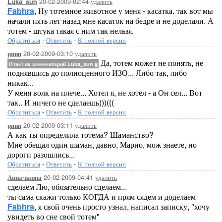
20-02-2009-02:44
удалить
Luka_sun
Fabhra
, Ну тотемное животное у меня - касатка. так вот мы
начали пять лет назад мне касаток на бедре и не доделали. А
тотем - штука такая с ним так нельзя.
Обратиться
-
Ответить
-
К полной версии
20-02-2009-03:10
удалить
риин
Да, тотем может не понять, не
Ответ на комментарий Luka_sun
#
поднявшись до полноценного ИЗО... Либо так, либо
никак...
У меня волк на плече... Хотел я, не хотел - а Он сел... Вот
так.. И ничего не сделаешь)))(((
Обратиться
-
Ответить
-
К полной версии
20-02-2009-03:11
удалить
риин
А как ты определила тотема? Шаманство?
Мне обещал один шаман, давно, Марио, мож знаете, но
дороги разошлись...
Обратиться
-
Ответить
-
К полной версии
20-02-2009-04:41
удалить
Аппа-паппа
сделаем Лю, обязательно сделаем...
ты сама скажи только КОГДА и прям сядем и доделаем
Fabhra
, я свой очень просто узнал, написал записку, "хочу
увидеть во сне свой тотем"