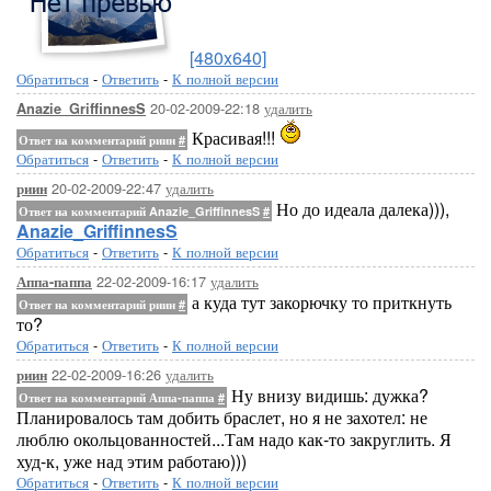
[480x640]
Обратиться
-
Ответить
-
К полной версии
20-02-2009-22:18
удалить
Anazie_GriffinnesS
Красивая!!!
Ответ на комментарий риин
#
Обратиться
-
Ответить
-
К полной версии
20-02-2009-22:47
удалить
риин
Но до идеала далека))),
Ответ на комментарий Anazie_GriffinnesS
#
Anazie_GriffinnesS
Обратиться
-
Ответить
-
К полной версии
22-02-2009-16:17
удалить
Аппа-паппа
а куда тут закорючку то приткнуть
Ответ на комментарий риин
#
то?
Обратиться
-
Ответить
-
К полной версии
22-02-2009-16:26
удалить
риин
Ну внизу видишь: дужка?
Ответ на комментарий Аппа-паппа
#
Планировалось там добить браслет, но я не захотел: не
люблю окольцованностей...Там надо как-то закруглить. Я
худ-к, уже над этим работаю)))
Обратиться
-
Ответить
-
К полной версии