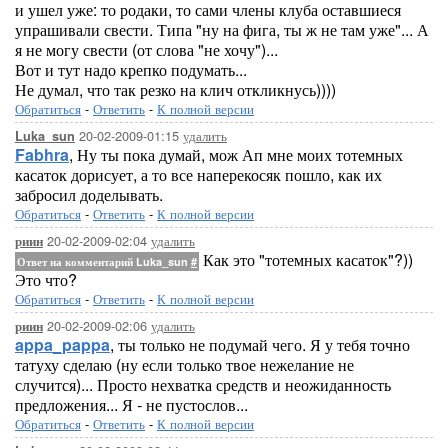
и ушел уже: то родаки, то сами члены клуба оставшиеся
упрашивали свести. Типа "ну на фига, ты ж не там уже"... А
я не могу свести (от слова "не хочу")...
Вот и тут надо крепко подумать...
Не думал, что так резко на клич откликнусь))))
Обратиться
-
Ответить
-
К полной версии
20-02-2009-01:15
удалить
Luka_sun
Fabhra
, Ну ты пока думай, мож Ап мне моих тотемных
касаток дорисует, а то все наперекосяк пошло, как их
забросил доделывать.
Обратиться
-
Ответить
-
К полной версии
20-02-2009-02:04
удалить
риин
Как это "тотемных касаток"?))
Ответ на комментарий Luka_sun
#
Это что?
Обратиться
-
Ответить
-
К полной версии
20-02-2009-02:06
удалить
риин
appa_pappa
, ты только не подумай чего. Я у тебя точно
татуху сделаю (ну если только твое нежелание не
случится)... Просто нехватка средств и неожиданность
предложения... Я - не пустослов...
Обратиться
-
Ответить
-
К полной версии