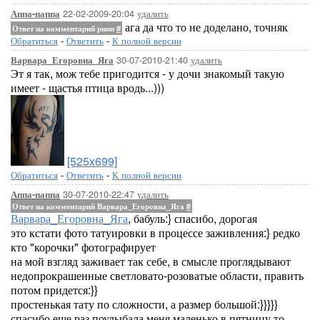
22-02-2009-20:04
удалить
Аппа-паппа
ага да что то не доделано, точняк
Ответ на комментарий риин
#
Обратиться
-
Ответить
-
К полной версии
30-07-2010-21:40
удалить
Варвара_Егоровна_Яга
Эт я так, мож тебе пригодится - у дочи знакомый такую
имеет - щастья птица вродь...)))
[525x699]
Обратиться
-
Ответить
-
К полной версии
30-07-2010-22:47
удалить
Аппа-паппа
Ответ на комментарий Варвара_Егоровна_Яга
#
Варвара_Егоровна_Яга
, бабуль:} спасибо, дорогая
это кстати фото татуировки в процессе заживления:} редко
кто "корочки" фотографирует
на мой взгляд заживает так себе, в смысле проглядывают
недопрокрашенные светловато-розоватые области, править
потом придется:}}
простенькая тату по сложности, а размер большой:}}}}}
спасибо еще раз поулыбала меня маленько в пятницу то