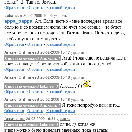
волки". :)) Так-то, братец.
Обратиться
-
Ответить
-
К полной версии
20-02-2009-10:05
удалить
Luka_sun
appa_pappa
, Ап. Если честно - мне последнее время все
больно и со временем жопа, но чует мое сердце - не будет
все хорошо, пока не доделаем. Вот не будет. Не то это дело,
чтобы шутки с ним шутить.
Обратиться
-
Ответить
-
К полной версии
20-02-2009-15:17
удалить
Anazie_GriffinnesS
Ага))) тока еще не решила где и
Ответ на комментарий Аппа-паппа
#
какого и ваще... С конкретикой заминка, но я думаю!
Обратиться
-
Ответить
-
К полной версии
20-02-2009-15:18
удалить
Anazie_GriffinnesS
Агаааа :))))
Ответ на комментарий Luka_sun
#
Обратиться
-
Ответить
-
К полной версии
20-02-2009-15:18
удалить
Anazie_GriffinnesS
Я тоже попробую как-нить...
Ответ на комментарий Аппа-паппа
#
Обратиться
-
Ответить
-
К полной версии
20-02-2009-16:31
удалить
Аппа-паппа
блин, да когда же
Ответ на комментарий Luka_sun
#
вчера можно было поделать маленько пока аватары