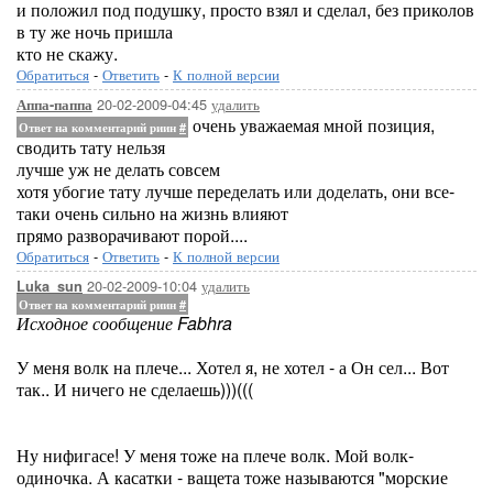
и положил под подушку, просто взял и сделал, без приколов
в ту же ночь пришла
кто не скажу.
Обратиться
-
Ответить
-
К полной версии
20-02-2009-04:45
удалить
Аппа-паппа
очень уважаемая мной позиция,
Ответ на комментарий риин
#
сводить тату нельзя
лучше уж не делать совсем
хотя убогие тату лучше переделать или доделать, они все-
таки очень сильно на жизнь влияют
прямо разворачивают порой....
Обратиться
-
Ответить
-
К полной версии
20-02-2009-10:04
удалить
Luka_sun
Ответ на комментарий риин
#
Исходное сообщение Fabhra
У меня волк на плече... Хотел я, не хотел - а Он сел... Вот
так.. И ничего не сделаешь)))(((
Ну нифигасе! У меня тоже на плече волк. Мой волк-
одиночка. А касатки - ващета тоже называются "морские