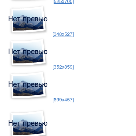
[525x700]
[348x527]
[352x359]
[699x457]