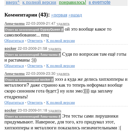
вверх^
к полной версии
понравилось!
в evernote
Комментарии (43):
«первая
«назад
22-03-2009-21:47
удалить
Аппа-паппа
ой это вообще какое то
Ответ на комментарий GypsyQueen
#
самолюбование... ппц
Обратиться
-
Ответить
-
К полной версии
22-03-2009-21:58
удалить
socker
Судя по вопросам там ещё готы
Ответ на комментарий Аппа-паппа
#
и растаманы :)))
Обратиться
-
Ответить
-
К полной версии
22-03-2009-23:30
удалить
Аппа-паппа
ээээ а куда же делись хипхопперы и
Ответ на комментарий socker
#
металлюги? даже странно как то теперь неформал вообще
скоро синоним гота будет:} ну или эмо:}}}} ща заплачу
етидреньть!
Обратиться
-
Ответить
-
К полной версии
23-03-2009-01:18
удалить
socker
Эти тесты сами лирушники
Ответ на комментарий Аппа-паппа
#
придумывают. Наверное, для того, кто придумал этот,
хипхопперы и металлюги показались незначительными :(