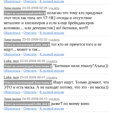
Обратиться
-
Ответить
-
К полной версии
23-03-2009-02:25
удалить
Аппа-паппа
полагаю что тому кто придумал
Ответ на комментарий socker
#
этот теси так типа лет 17-18:} отсюда и отсутствие
металлюг и хипхоперов а если я еще брейкдансеров
вспомню.... или депешистов:} во! битники, вот!!!
Обратиться
-
Ответить
-
К полной версии
23-03-2009-02:32
удалить
Аппа-паппа
тот кто не прячется того и не
Ответ на комментарий Luka_sun
#
ищут... может и так...
Обратиться
-
Ответить
-
К полной версии
23-03-2009-09:39
удалить
Luka_sun
"Битники пили текилу"Ахаха:))
Ответ на комментарий Аппа-паппа
#
Обратиться
-
Ответить
-
К полной версии
23-03-2009-09:41
удалить
Luka_sun
Ищут ищут. Только думают, что
Ответ на комментарий Аппа-паппа
#
ЭТО и есть маска. А не находят потому, что это - не маска:))
Обратиться
-
Ответить
-
К полной версии
24-03-2009-04:13
удалить
Аппа-паппа
разве? по моему вино
Ответ на комментарий Luka_sun
#
Обратиться
-
Ответить
-
К полной версии