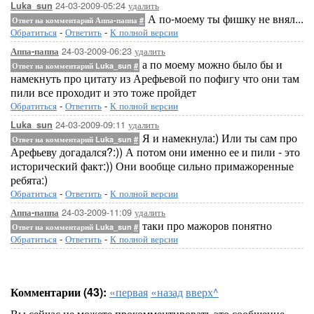
24-03-2009-05:24
удалить
Luka_sun
А по-моему ты фишку не внял...
Ответ на комментарий Аппа-паппа
#
Обратиться
-
Ответить
-
К полной версии
24-03-2009-06:23
удалить
Аппа-паппа
а по моему можно было бы и
Ответ на комментарий Luka_sun
#
намекнуть про цитату из Арефьевой по пофигу что они там
пили все проходит и это тоже пройдет
Обратиться
-
Ответить
-
К полной версии
24-03-2009-09:11
удалить
Luka_sun
Я и намекнула:) Или ты сам про
Ответ на комментарий Luka_sun
#
Арефьеву догадался?:)) А потом они именно ее и пили - это
исторический факт:)) Они вообще сильно примажоренные
ребята:)
Обратиться
-
Ответить
-
К полной версии
24-03-2009-11:09
удалить
Аппа-паппа
таки про мажоров понятно
Ответ на комментарий Luka_sun
#
Обратиться
-
Ответить
-
К полной версии
Комментарии (43):
«первая
«назад
вверх^
Вы сейчас не можете прокомментировать это сообщение.