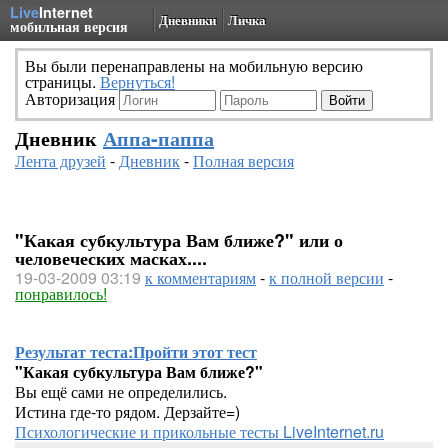
Live
Internet
Дневники
Личка
мобильная версия
Вы были перенаправлены на мобильную версию
страницы.
Вернуться!
Авторизация
Дневник
Аппа-паппа
Лента друзей
-
Дневник
-
Полная версия
"Какая субкультура Вам ближе?" или о
человеческих масках....
19-03-2009 03:19
к комментариям
-
к полной версии
-
понравилось!
Результат теста:
Пройти этот тест
"Какая субкультура Вам ближе?"
Вы ещё сами не определились.
Истина где-то рядом. Дерзайте=)
Психологические и прикольные тесты LiveInternet.ru