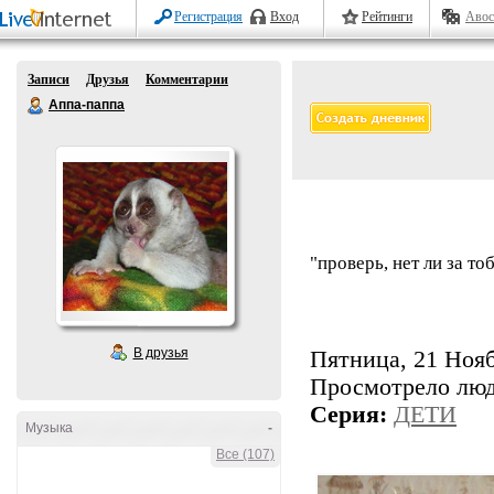
Регистрация
Вход
Рейтинги
Авос
Записи
Друзья
Комментарии
Аппа-паппа
"проверь, нет ли за т
В друзья
Пятница, 21 Нояб
Просмотрело лю
Серия:
ДЕТИ
Музыка
-
Все (107)