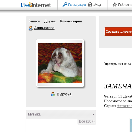
Регистрация
Вход
Рейтинги
Записи
Друзья
Комментарии
Аппа-паппа
"проверь, нет ли за
ЗАМЕЧА
В друзья
Четверг, 11 Дека
Просмотрело лю
Серия:
Автостоп
Музыка
-
Все (107)