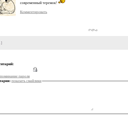
современный теремок!
Комментировать
1]
ентарий:
поминание пароля
тария:
показать смайлики