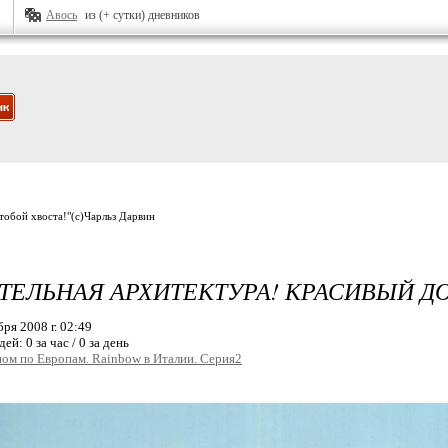
Авось
из (+ сутки) дневников
 тобой хвоста!"(с)Чарльз Дарвин
ТЕЛЬНАЯ АРХИТЕКТУРА! КРАСИВЫЙ Д
бря 2008 г. 02:49
дей:
0 за час / 0 за день
ом по Европам. Rainbow в Италии. Серия2