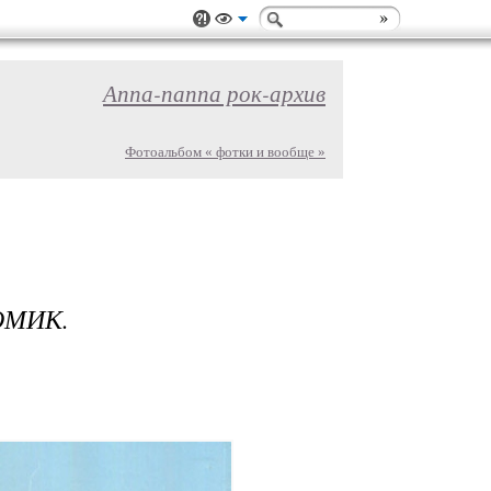
Аппа-паппа рок-архив
Фотоальбом « фотки и вообще »
ОМИК.