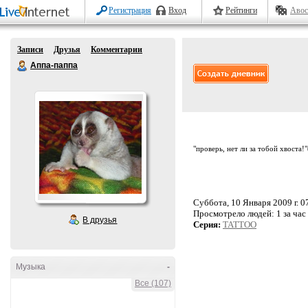
Регистрация
Вход
Рейтинги
Авос
Записи
Друзья
Комментарии
Аппа-паппа
"проверь, нет ли за тобой хвоста!
Суббота, 10 Января 2009 г. 0
Просмотрело людей:
1 за час
В друзья
Серия:
TATTOO
Музыка
-
Все (107)