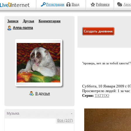
Регистрация
Вход
Рейтинги
Авос
Записи
Друзья
Комментарии
Аппа-паппа
"проверь, нет ли за тобой хвоста!
Суббота, 10 Января 2009 г. 0
Просмотрело людей:
1 за час
В друзья
Серия:
TATTOO
Музыка
-
Все (107)