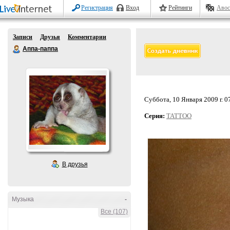
Регистрация
Вход
Рейтинги
Авос
Записи
Друзья
Комментарии
Аппа-паппа
Суббота, 10 Января 2009 г. 0
Серия:
TATTOO
В друзья
Музыка
-
Все (107)