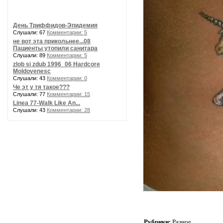
День Триффидов-Эпидемия
Слушали: 67
Комментарии: 5
не вот эта прикольнее...08
Пациенты утопили санитара
Слушали: 89
Комментарии: 5
zlob si zdub 1996_06 Hardcore
Moldovenesc
Слушали: 43
Комментарии: 0
Че эт у тя такое???
Слушали: 77
Комментарии: 15
Linea 77-Walk Like An...
Слушали: 43
Комментарии: 28
Рубрики:
Разное