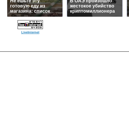
Не ешьте эту
В ОАЭ произошло
готовую еду из
жестокое убийство
магазина: список
криптомиллионера
LiveInternet