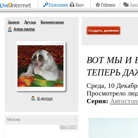
Регистрация
Вход
Рейтинги
Авос
Записи
Друзья
Комментарии
Аппа-паппа
ВОТ МЫ И 
ТЕПЕРЬ ДА
Среда, 10 Декабря
Просмотрело лю
В друзья
Серия:
Автостоп
Музыка
-
Все (107)