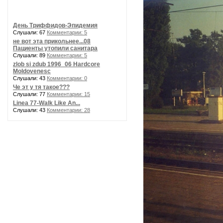
День Триффидов-Эпидемия
Слушали: 67
Комментарии: 5
не вот эта прикольнее...08
Пациенты утопили санитара
Слушали: 89
Комментарии: 5
zlob si zdub 1996_06 Hardcore
Moldovenesc
Слушали: 43
Комментарии: 0
Че эт у тя такое???
Слушали: 77
Комментарии: 15
Linea 77-Walk Like An...
Слушали: 43
Комментарии: 28