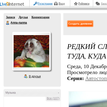
Регистрация
Вход
Рейтинги
Авос
Записи
Друзья
Комментарии
Аппа-паппа
РЕДКИЙ СЛ
ТУДА, КУДА
Среда, 10 Декабря
Просмотрело лю
В друзья
Серия:
Автостоп
Музыка
-
Все (107)