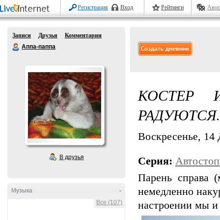
Регистрация
Вход
Рейтинги
Авос
Записи
Друзья
Комментарии
Аппа-паппа
КОСТЕР 
РАДУЮТСЯ.
Воскресенье, 14 
В друзья
Серия:
Автостоп
Парень справа 
немедленно наку
Музыка
-
Все (107)
настроении мы и 