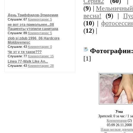
Серия2
(
60
) 
(
9
) |
Мельничный
весна!
(
9
) |
Пу
День Триффидов-Эпидемия
Слушали: 67
Комментарии: 5
(
10
) |
фотосесси
не вот эта прикольнее...08
Пациенты утопили санитара
(
12
) |
Слушали: 89
Комментарии: 5
zlob si zdub 1996_06 Hardcore
Moldovenesc
Слушали: 43
Комментарии: 0
Фотографии
Че эт у тя такое???
Слушали: 77
Комментарии: 15
[1]
Linea 77-Walk Like An...
Слушали: 43
Комментарии: 28
Ума
Зрителей:
0 за час / 1 з
Комментарии
(2)
05:09 26.11.2008
Наши мелкие девчатк