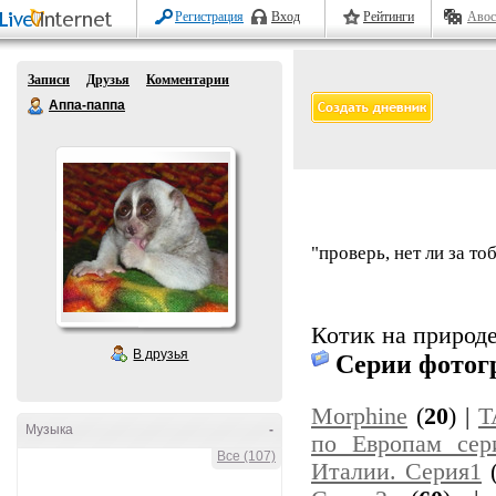
Регистрация
Вход
Рейтинги
Авос
Записи
Друзья
Комментарии
Аппа-паппа
"проверь, нет ли за т
Котик на природ
В друзья
Серии фотог
Morphine
(
20
) |
T
Музыка
-
по Европам сер
Все (107)
Италии. Серия1