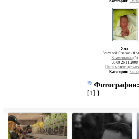
Категория:
Разно
Ума
Зрителей:
0 за час / 0 з
Комментарии
(5)
05:09 26.11.2008
Наши мелкие девчатк
Категория:
Разно
Фотографии
[1]
}