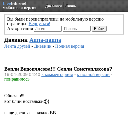
Live
Internet
Дневники
Личка
мобильная версия
Вы были перенаправлены на мобильную версию
страницы.
Вернуться!
Авторизация
Дневник
Аппа-паппа
Лента друзей
-
Дневник
-
Полная версия
Вопли Видоплясова!!! Сопли Свистоплясова?
19-04-2009 04:40
к комментариям
-
к полной версии
-
понравилось!
Обожаю!!!
вот блин ностальжи:}}}
ваще древняк... начало ВВ