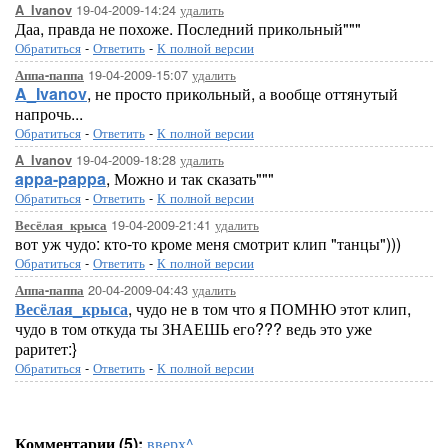
19-04-2009-14:24
удалить
A_Ivanov
Даа, правда не похоже. Последний прикольный"""
Обратиться
-
Ответить
-
К полной версии
19-04-2009-15:07
удалить
Аппа-паппа
A_Ivanov
, не просто прикольный, а вообще оттянутый
напрочь...
Обратиться
-
Ответить
-
К полной версии
19-04-2009-18:28
удалить
A_Ivanov
appa-pappa
, Можно и так сказать"""
Обратиться
-
Ответить
-
К полной версии
19-04-2009-21:41
удалить
Весёлая_крыса
вот уж чудо: кто-то кроме меня смотрит клип "танцы")))
Обратиться
-
Ответить
-
К полной версии
20-04-2009-04:43
удалить
Аппа-паппа
Весёлая_крыса
, чудо не в том что я ПОМНЮ этот клип,
чудо в том откуда ты ЗНАЕШЬ его??? ведь это уже
раритет:}
Обратиться
-
Ответить
-
К полной версии
Комментарии (5):
вверх^