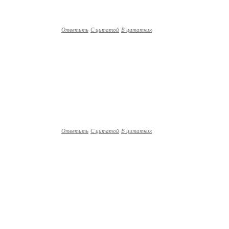
Ответить
С цитатой
В цитатник
Ответить
С цитатой
В цитатник