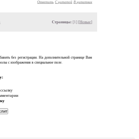
Ответить
С цитатой
В цитатник
»
Страницы:
[1] [
Новые
]
авить без регистрации. На дополнительной странице Вам
волы с изображения в специальное поле.
у:
 ссылку
омментарии
нку