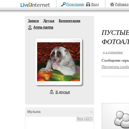
Регистрация
Вход
Рейтинги
Записи
Друзья
Комментарии
Аппа-паппа
ПУСТЫ
ФОТОА
+ в цитатник
Cообщение скры
Прочитать сооб
В друзья
Музыка
-
Все (107)