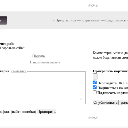
« Пред. запись
—
К дневнику
—
След. запись 
ь
ентарий:
 пароль на сайте:
Комментарий можно доб
нужно будет ввести сим
Напоминание пароля
тария:
смайлики
Прикрепить картинк
Переводить URL в
Подписаться на к
Подписать карти
рафии: (найти ошибки)