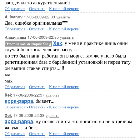
звездочки то аккуратненькие:}
Обратиться
-
Ответить
-
К полной версии
17-06-2009-22:33
удалить
A_Ivanov
Даа, ошибка оригинальная"""
Обратиться
-
Ответить
-
К полной версии
17-06-2009-22:35
удалить
Аппа-паппа
Xek
, у меня в практике лишь один
Ответ на комментарий Xek
#
случай был когда человек заснул...
но это был панк, работал он в морге, там же у него была
репетиционная база с барабанной установкой и перед тату
он выпил стакан спирта...!!!
хм.
мдя
Обратиться
-
Ответить
-
К полной версии
17-06-2009-22:37
удалить
Xek
appa-pappa
, бывает...
Обратиться
-
Ответить
-
К полной версии
17-06-2009-22:38
удалить
Xek
appa-pappa
, ну после спирта это понятно но не в трезвом
же уме... и бог...
Обратиться
-
Ответить
-
К полной версии