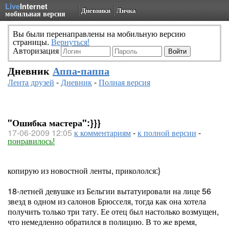
Live
Internet
Дневники
Личка
мобильная версия
Вы были перенаправлены на мобильную версию
страницы.
Вернуться!
Авторизация
Дневник
Аппа-паппа
Лента друзей
-
Дневник
-
Полная версия
"Ошибка мастера":}}}
17-06-2009 12:05
к комментариям
-
к полной версии
-
понравилось!
копирую из новостной ленты, прикололся:}
18-летней девушке из Бельгии вытатуировали на лице 56
звезд в одном из салонов Брюсселя, тогда как она хотела
получить только три тату. Ее отец был настолько возмущен,
что немедленно обратился в полицию. В то же время,