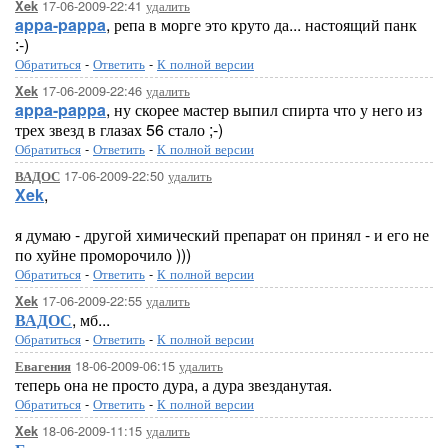
17-06-2009-22:41
удалить
Xek
appa-pappa
, репа в морге это круто да... настоящий панк
:-)
Обратиться
-
Ответить
-
К полной версии
17-06-2009-22:46
удалить
Xek
appa-pappa
, ну скорее мастер выпил спирта что у него из
трех звезд в глазах 56 стало ;-)
Обратиться
-
Ответить
-
К полной версии
17-06-2009-22:50
удалить
ВАДОС
Xek
,
я думаю - другой химический препарат он принял - и его не
по хуйне проморочило )))
Обратиться
-
Ответить
-
К полной версии
17-06-2009-22:55
удалить
Xek
ВАДОС
, мб...
Обратиться
-
Ответить
-
К полной версии
18-06-2009-06:15
удалить
Евагения
теперь она не просто дура, а дура звезданутая.
Обратиться
-
Ответить
-
К полной версии
18-06-2009-11:15
удалить
Xek