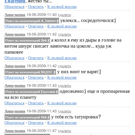
Евагения
, жестко ты...
Обратиться
-
Ответить
-
К полной версии
19-06-2009-11:40
удалить
Аппа-паппа
увлекся... сосредоточился:}
Ответ на комментарий A_Ivanov
#
Обратиться
-
Ответить
-
К полной версии
19-06-2009-11:42
удалить
Аппа-паппа
а колол я ему из дыры в голове на
Ответ на комментарий Xek
#
витом шнуре свисает лампочка на цоколе... куда уж
панковее
Обратиться
-
Ответить
-
К полной версии
19-06-2009-11:42
удалить
Аппа-паппа
у них винт не варят:]
Ответ на комментарий ВАДОС
#
Обратиться
-
Ответить
-
К полной версии
19-06-2009-11:43
удалить
Аппа-паппа
однозначно:} еще и пропиаренная
Ответ на комментарий Евагения
#
на всю планету
Обратиться
-
Ответить
-
К полной версии
19-06-2009-11:43
удалить
Аппа-паппа
у тебя есть татуировки?
Ответ на комментарий Xek
#
Обратиться
-
Ответить
-
К полной версии
19-06-2009-11:47
удалить
Аппа-паппа