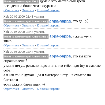
думаю что мастер был трезв.
Ответ на комментарий Xek
#
все сделано более чем аккуратно
Обратиться
-
Ответить
-
К полной версии
20-06-2009-02:43
удалить
Xek
appa-pappa
, это да...;-)
Ответ на комментарий Аппа-паппа
#
Обратиться
-
Ответить
-
К полной версии
20-06-2009-02:44
удалить
Xek
appa-pappa
, я же шучу я
Ответ на комментарий Аппа-паппа
#
знаю...
Обратиться
-
Ответить
-
К полной версии
20-06-2009-02:47
удалить
Xek
appa-pappa
, это ты кого
Ответ на комментарий Аппа-паппа
#
спрашиваешь?
у меня нету... реально надо знать что тебе надо (ну в смысле
себе)...
а я как то не думал... да и мастеров нету... в смысле по
близости
если даже и были идеи ;-)
Обратиться
-
Ответить
-
К полной версии