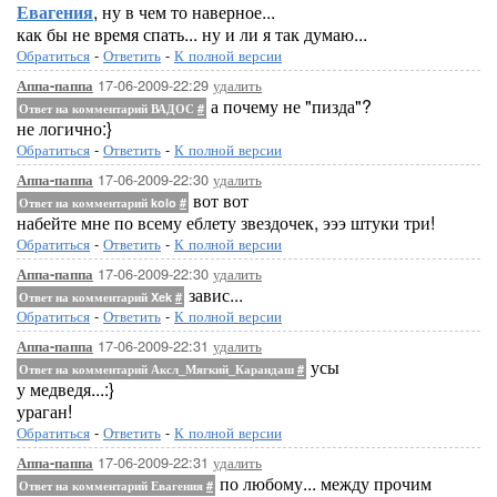
Евагения
, ну в чем то наверное...
как бы не время спать... ну и ли я так думаю...
Обратиться
-
Ответить
-
К полной версии
17-06-2009-22:29
удалить
Аппа-паппа
а почему не "пизда"?
Ответ на комментарий ВАДОС
#
не логично:}
Обратиться
-
Ответить
-
К полной версии
17-06-2009-22:30
удалить
Аппа-паппа
вот вот
Ответ на комментарий kolo
#
набейте мне по всему еблету звездочек, эээ штуки три!
Обратиться
-
Ответить
-
К полной версии
17-06-2009-22:30
удалить
Аппа-паппа
завис...
Ответ на комментарий Xek
#
Обратиться
-
Ответить
-
К полной версии
17-06-2009-22:31
удалить
Аппа-паппа
усы
Ответ на комментарий Аксл_Мягкий_Карандаш
#
у медведя...:}
ураган!
Обратиться
-
Ответить
-
К полной версии
17-06-2009-22:31
удалить
Аппа-паппа
по любому... между прочим
Ответ на комментарий Евагения
#