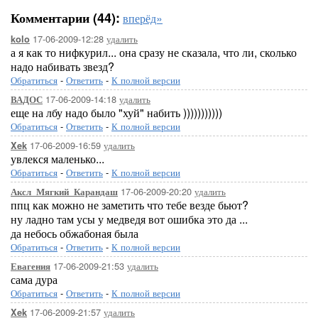
Комментарии (44):
вперёд»
17-06-2009-12:28
удалить
kolo
а я как то нифкурил... она сразу не сказала, что ли, сколько
надо набивать звезд?
Обратиться
-
Ответить
-
К полной версии
17-06-2009-14:18
удалить
ВАДОС
еще на лбу надо было "хуй" набить )))))))))))
Обратиться
-
Ответить
-
К полной версии
17-06-2009-16:59
удалить
Xek
увлекся маленько...
Обратиться
-
Ответить
-
К полной версии
17-06-2009-20:20
удалить
Аксл_Мягкий_Карандаш
ппц как можно не заметить что тебе везде бьют?
ну ладно там усы у медведя вот ошибка это да ...
да небось обжабоная была
Обратиться
-
Ответить
-
К полной версии
17-06-2009-21:53
удалить
Евагения
сама дура
Обратиться
-
Ответить
-
К полной версии
17-06-2009-21:57
удалить
Xek