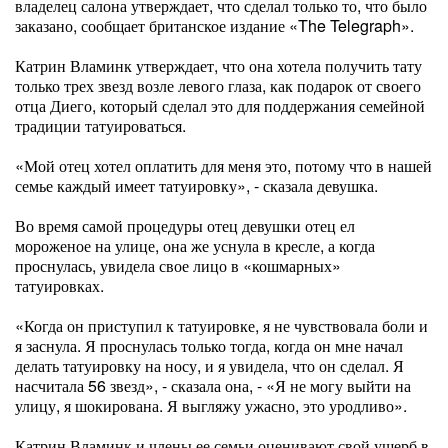
владелец салона утверждает, что сделал только то, что было
заказано, сообщает британское издание «The Telegraph».
Катрин Вламинк утверждает, что она хотела получить тату
только трех звезд возле левого глаза, как подарок от своего
отца Диего, который сделал это для поддержания семейной
традиции татуироваться.
«Мой отец хотел оплатить для меня это, потому что в нашей
семье каждый имеет татуировку», - сказала девушка.
Во время самой процедуры отец девушки отец ел
мороженое на улице, она же уснула в кресле, а когда
проснулась, увидела свое лицо в «кошмарных»
татуировках.
«Когда он приступил к татуировке, я не чувствовала боли и
я заснула. Я проснулась только тогда, когда он мне начал
делать татуировку на носу, и я увидела, что он сделал. Я
насчитала 56 звезд», - сказала она, - «Я не могу выйти на
улицу, я шокирована. Я выгляжу ужасно, это уродливо».
Катрин Вламинк и члены ее семьи оценивают свой ущерб в