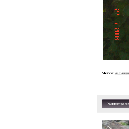
Метки:
мельнич
Комментироват