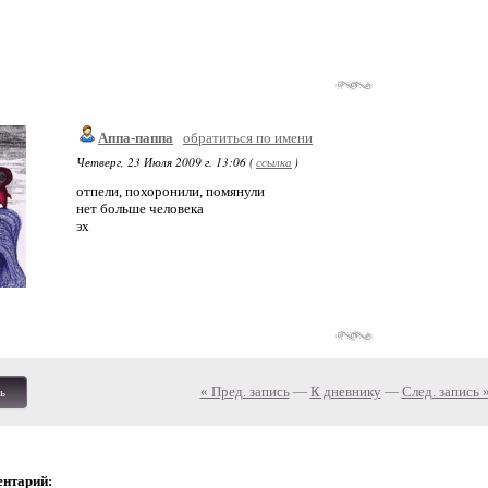
Аппа-паппа
обратиться по имени
Четверг, 23 Июля 2009 г. 13:06 (
ссылка
)
отпели, похоронили, помянули
нет больше человека
эх
« Пред. запись
—
К дневнику
—
След. запись 
ь
ентарий: