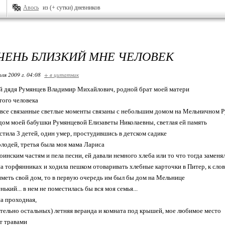
Авось
из (+ сутки) дневников
ЧЕНЬ БЛИЗКИЙ МНЕ ЧЕЛОВЕК
ля 2009 г. 04:08
+ в цитатник
й дядя Румянцев Владимир Михайлович, родной брат моей матери
того человека
, все связанные светлые моменты связаны с небольшим домом на Мельничном Р
дом моей бабушки Румянцевой Елизаветы Николаевны, светлая ей память
стила 3 детей, один умер, простудившись в детском садике
олодей, третья была моя мама Лариса
оинским частям и пела песни, ей давали немного хлеба или то что тогда заменял
на торфянниках и ходила пешком отоваривать хлебные карточки в Питер, к слов
 иметь свой дом, то в первую очередь им был бы дом на Мельнице
нький... в нем не поместилась бы вся моя семья...
на проходная,
тельно остальных) летняя веранда и комната под крышей, мое любимое место
ет травами