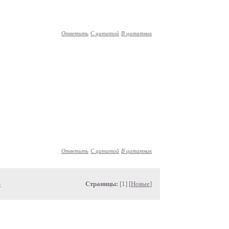
Ответить
С цитатой
В цитатник
Ответить
С цитатой
В цитатник
»
Страницы:
[1] [
Новые
]