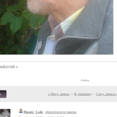
ный ручей
« Пред. запись
—
К дневнику
—
След. запись 
ь
Master_Loki
обратиться по имени