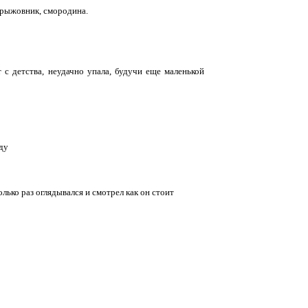
крыжовник, смородина.
 с детства, неудачно упала, будучи еще маленькой
еду
олько раз оглядывался и смотрел как он стоит