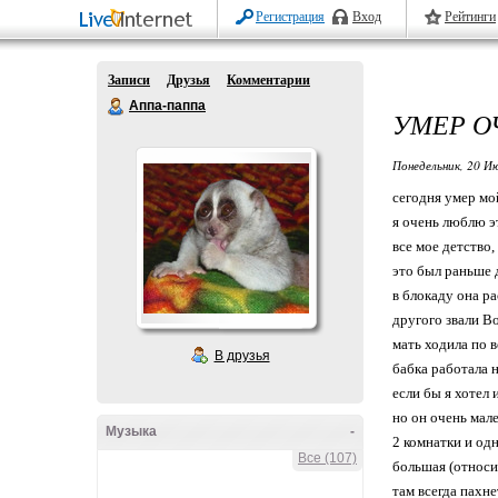
Регистрация
Вход
Рейтинги
Записи
Друзья
Комментарии
Аппа-паппа
УМЕР О
Понедельник, 20 Ию
сегодня умер мо
я очень люблю э
все мое детство
это был раньше 
в блокаду она ра
другого звали В
мать ходила по в
В друзья
бабка работала 
если бы я хотел
но он очень мале
Музыка
-
2 комнатки и од
Все (107)
большая (относи
там всегда пахн