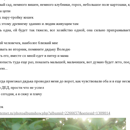
вый сад, немного вишен, немного клубники, горох, небольшое поле картошки, 
а цепи
х пару-тройку кошек
к этому древнему зданию и людям живущим там
 одна, ей будет так тяжело, все хозяйство одной, она сильно прихрамывает
ый человечек, наиболее близкий мне
ивать во вторник, помяните дядьку Володю
ь его, вместе со мной едет в питер и мама
попасть туда еще раз, показать малышей, мальчишек, вот думаю будет лето, по
ею...
гда приезжал дядька проводил меня до ворот, как чувствовали оба и я еще неск
я ДЕД, прости что не успел
сегодня, а я сижу и плачу
ок
internet.ru/photoalbumshow.php?albumid=2266657&seriesid=1309014