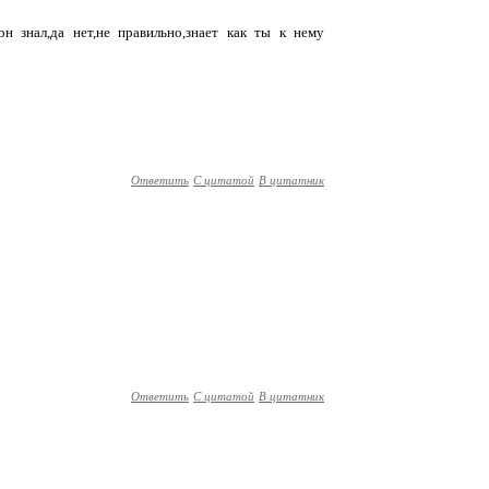
н знал,да нет,не правильно,знает как ты к нему
Ответить
С цитатой
В цитатник
Ответить
С цитатой
В цитатник