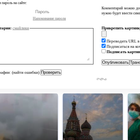
 пароль на сайте:
Комментарий можно доб
нужно будет ввести сим
Напоминание пароля
тария:
смайлики
Прикрепить картинк
Переводить URL в
Подписаться на к
Подписать карти
рафии: (найти ошибки)