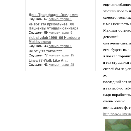
еще есть яблоне
злющий кобель н
День Триффидов-Эпидемия
самостоятельны
Слушали: 67
Комментарии: 5
и моя нежность 
не вот эта прикольнее...08
Пациенты утопили санитара
Маняша осталась
Слушали: 89
Комментарии: 5
девочкой
zlob si zdub 1996_06 Hardcore
Moldovenesc
она очень светл
Слушали: 43
Комментарии: 0
если будете вып
Че эт у тя такое???
Слушали: 77
Комментарии: 15
я поехал хоронит
Linea 77-Walk Like An...
я так стремился 
Слушали: 43
Комментарии: 28
скорей бы не усп
эх
последний раз ко
я так люблю теб
надо поработать 
очень больно
вот немного фот
http://www.live