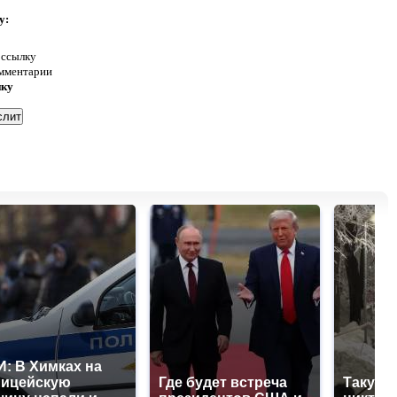
у:
 ссылку
омментарии
нку
: В Химках на
лицейскую
Где будет встреча
Такую 