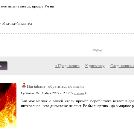
 нее напечатается, прошу Ум на
б ьт льтл\я ми з\л
« Пред. запись
—
К дневнику
—
След. запись 
ь
Hartahana
обратиться по имени
Суббота, 07 Ноября 2009 г. 23:20 (
ссылка
)
Так моя мелкая с вашей чтоли пример берет? тоже встает в два
интересное - что днем тоже не спит. Ее бы энергию - да в мирное р