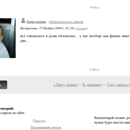
Аппа-паппа
обратиться по имени
Воскресенье, 15 Ноября 2009 г. 01:26 (
ссылка
)
все смешалось в домк облонских... у нас вообще как фишка ляжет
два...
« Пред. запись
—
К дневнику
—
След. запись 
ь
ентарий:
 пароль на сайте:
Комментарий можно доб
нужно будет ввести сим
Напоминание пароля