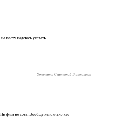
г на посту надеюсь укатать
Ответить
С цитатой
В цитатник
о. Ни фига не сова. Вообще непонятно кто!