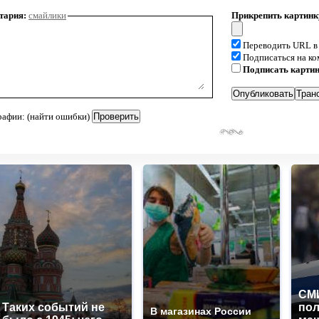
тария:
смайлики
Прикрепить картинк
Переводить URL в
Подписаться на к
Подписать карти
рафии: (найти ошибки)
СМИ
Таких событий не
по
В магазинах России