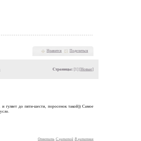
Нравится
Поделиться
»
Страницы:
[1] [
Новые
]
 и гуляет до пяти-шести, поросенок такой)) Самое
усло.
Ответить
С цитатой
В цитатник