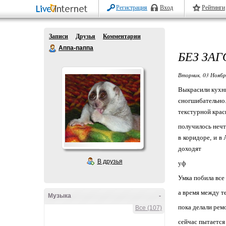
Регистрация
Вход
Рейтинги
Записи
Друзья
Комментарии
Аппа-паппа
БЕЗ ЗА
Вторник, 03 Ноябр
Выкрасили кухню
сногшибательно.
текстурной крас
получилось нечто
в коридоре, и в
доходят
В друзья
уф
Умка побила все
а время между тем
Музыка
-
пока делали рем
Все (107)
сейчас пытается