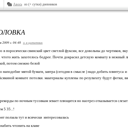
Авось
из (+ сутки) дневников
ГОЛОВКА
я 2009 г. 04:48
+ в цитатник
 в поросячески свинский цвет светлой фуксии, все довольны до чертиков, в
 чтото жить захотелось бодрее. Почти докрасил детскую комнату в нежный л
кой, потом снежно белой
 наподобие мятой бумаги, завтра (сегодня в смысле ) надо добить плинтуса и 
 Асякиной комнате потолки. маьтериалы куплены по результату будут фотки, в
 рекорды по ночным тусовкам зевает плющится но наотрез отказывается слезат
 5 35...!
онт ползала тут и всячески интересовалась
 набить чтонить на клаве