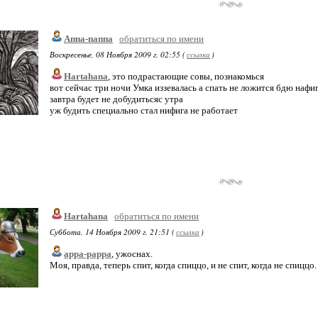
Аппа-паппа
обратиться по имени
Воскресенье, 08 Ноября 2009 г. 02:55 (
ссылка
)
Hartahana
, это подрастающие совы, познакомься
вот сейчас три ночи Умка иззевалась а спать не ложится бдю нафи
завтра будет не добудитьсяс утра
уж будить специально стал нифига не работает
Hartahana
обратиться по имени
Суббота, 14 Ноября 2009 г. 21:51 (
ссылка
)
appa-pappa
, ужоснах.
Моя, правда, теперь спит, когда спиццо, и не спит, когда не спицц