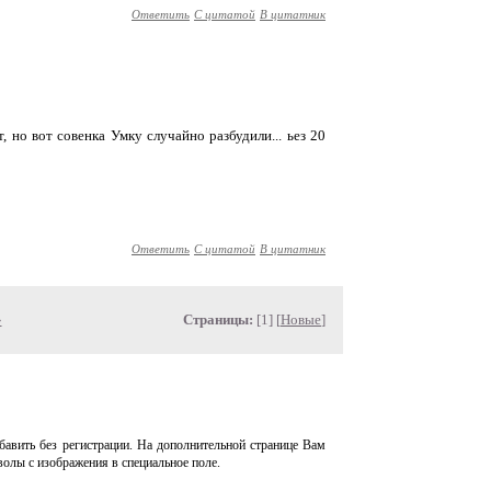
Ответить
С цитатой
В цитатник
, но вот совенка Умку случайно разбудили... ьез 20
Ответить
С цитатой
В цитатник
»
Страницы:
[1] [
Новые
]
авить без регистрации. На дополнительной странице Вам
волы с изображения в специальное поле.