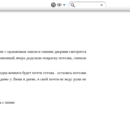
купе с оранжевым окном и синими дверями смотрится
имонный, вчера доделали покраску потолка, сначала
одна комната будет почти готова... остались потолки
идимо у Люки в дневе, я свой почти не веду руки не
ь с папки