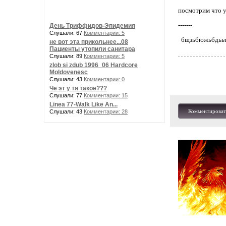
посмотрим что у
-------
День Триффидов-Эпидемия
Слушали: 67
Комментарии: 5
бщзьбюжьбдььт ь
не вот эта прикольнее...08
Пациенты утопили санитара
Слушали: 89
Комментарии: 5
zlob si zdub 1996_06 Hardcore
Moldovenesc
Слушали: 43
Комментарии: 0
Че эт у тя такое???
Слушали: 77
Комментарии: 15
Linea 77-Walk Like An...
Комментироват
Слушали: 43
Комментарии: 28