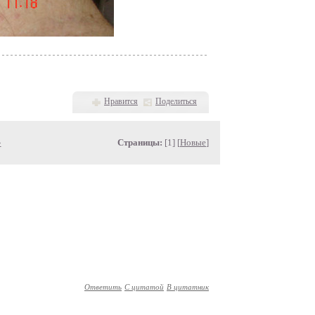
Нравится
Поделиться
»
Страницы:
[1] [
Новые
]
Ответить
С цитатой
В цитатник