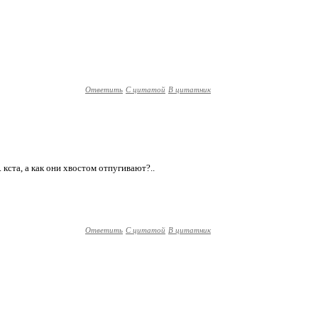
Ответить
С цитатой
В цитатник
. кста, а как они хвостом отпугивают?..
Ответить
С цитатой
В цитатник