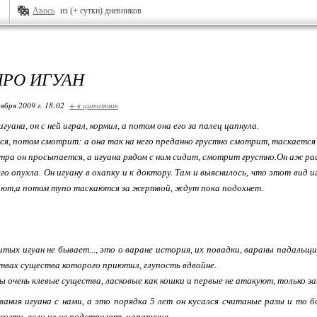
Авось
из (+ сутки) дневников
ПРО ИГУАН
ября 2009 г. 18:02
+ в цитатник
уана, он с ней играл, кормил, а потом она его за палец цапнула.
лся, потом смотрит: а она так на него преданно грустно смотрит, таскается 
 утра он просыпается, а игуана рядом с ним сидит, смотрит грустно.Он аж ра
его опухла. Он игуану в охапку и к доктору. Там и выяснилось, что этот вид и
сают,а потом тупо таскаются за жертвой, ждут пока подохнет.
тых игуан не бывает..., это о варане история, их повадки, вараны падальщ
ствах существа которого приютил, глупость вдвойне.
ы очень клевые существа, ласковые как кошки и первые не атакуют, только 
вания игуана с нами, а это порядка 5 лет он кусался считаные разы и то 
 когти, если их не подстригать царапучие