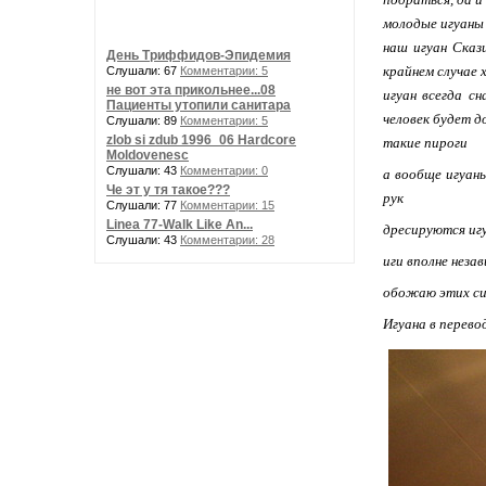
молодые игуаны 
наш игуан Сказ
День Триффидов-Эпидемия
крайнем случае 
Слушали: 67
Комментарии: 5
не вот эта прикольнее...08
игуан всегда с
Пациенты утопили санитара
человек будет д
Слушали: 89
Комментарии: 5
zlob si zdub 1996_06 Hardcore
такие пироги
Moldovenesc
Слушали: 43
Комментарии: 0
а вообще игуаны
Че эт у тя такое???
рук
Слушали: 77
Комментарии: 15
Linea 77-Walk Like An...
дресируются игу
Слушали: 43
Комментарии: 28
иги вполне незав
обожаю этих си
Игуана в перево