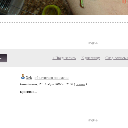
« Пред. запись
—
К дневнику
—
След. запись 
ь
Xek
обратиться по имени
Понедельник, 23 Ноября 2009 г. 18:08 (
ссылка
)
красивая...