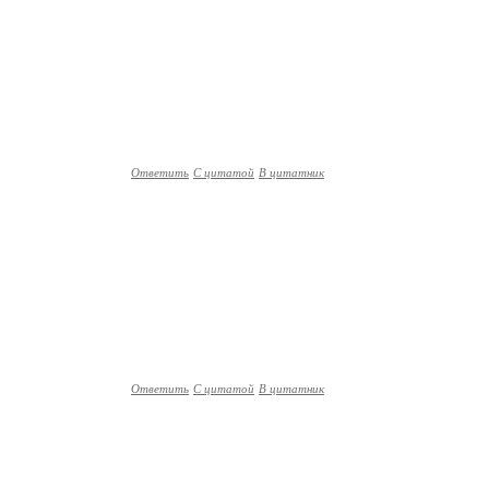
Ответить
С цитатой
В цитатник
Ответить
С цитатой
В цитатник