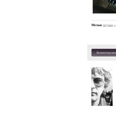
Метки:
игуана
Комментироват