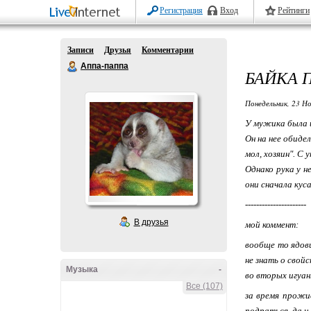
Регистрация
Вход
Рейтинги
Записи
Друзья
Комментарии
Аппа-паппа
БАЙКА 
Понедельник, 23 Но
У мужика была иг
Он на нее обиде
мол, хозяин". С
Однако рука у н
они сначала ку
----------------------
В друзья
мой коммент:
вообще то ядови
не знать о свой
Музыка
-
во вторых игуан
Все (107)
за время прожи
подраться, да и