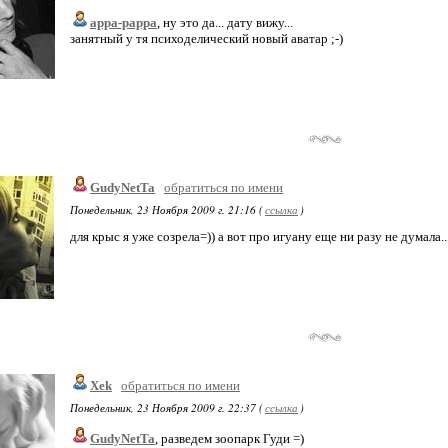
appa-pappa
, ну это да... дату вижу...
занятный у тя психоделический новый аватар ;-)
GudyNetTa
обратиться по имени
Понедельник, 23 Ноября 2009 г. 21:16 (
ссылка
)
для крыс я уже созрела=)) а вот про игуану еще ни разу не думала..
Xek
обратиться по имени
Понедельник, 23 Ноября 2009 г. 22:37 (
ссылка
)
GudyNetTa
, разведем зоопарк Гуди =)