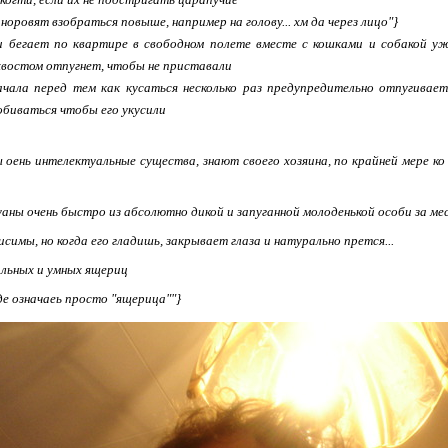
норовят взобраться повыше, например на голову... хм да через лицо"}
и бегает по квартире в свободном полете вместе с кошками и собакой ужи
хвостом отпугнет, чтобы не приставали
начала перед тем как кусаться несколько раз предупредительно отпугивае
обиваться чтобы его укусили
 оень интелектуальные существа, знают своего хозяина, по крайней мере ко
аны очень быстро из абсолютно дикой и запуганной молоденькой особи за мес
исимы, но когда его гладишь, закрывает глаза и натурально прется...
льных и умных ящериц
де означаеь просто "ящерица""}