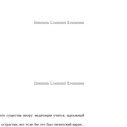
Ответить
С цитатой
В цитатник
Ответить
С цитатой
В цитатник
ого существа впору медитации учится, идеальный
острастки, вот если бы это был гигантский варан...