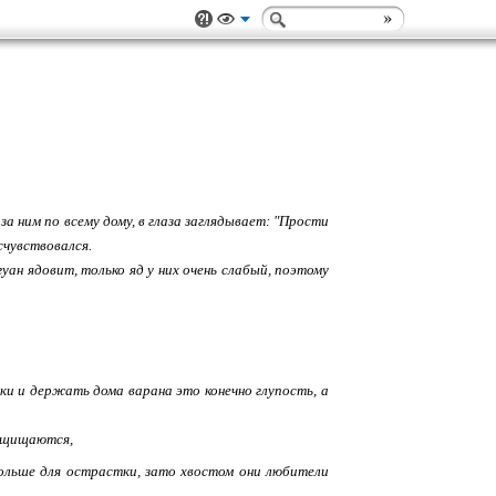
за ним по всему дому, в глаза заглядывает: "Прости
счувствовался.
гуан ядовит, только яд у них очень слабый, поэтому
ики и держать дома варана это конечно глупость, а
защищаются,
больше для острастки, зато хвостом они любители