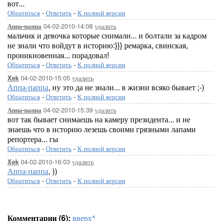
вот...
Обратиться
-
Ответить
-
К полной версии
04-02-2010-14:08
удалить
Аппа-паппа
мальчик и девочка которые снимали... и болтали за кадром
не знали что войдут в историю:}}} ремарка, свинская,
проникновенная... порадовал!
Обратиться
-
Ответить
-
К полной версии
04-02-2010-15:05
удалить
Xek
Аппа-паппа
, ну это да не знали... в жизни всяко бывает ;-)
Обратиться
-
Ответить
-
К полной версии
04-02-2010-15:39
удалить
Аппа-паппа
вот так бывает снимаешь на камеру президента... и не
знаешь что в историю лезешь своими грязными лапами
репортера... гы
Обратиться
-
Ответить
-
К полной версии
04-02-2010-16:03
удалить
Xek
Аппа-паппа
, ))
Обратиться
-
Ответить
-
К полной версии
Комментарии (6):
вверх^