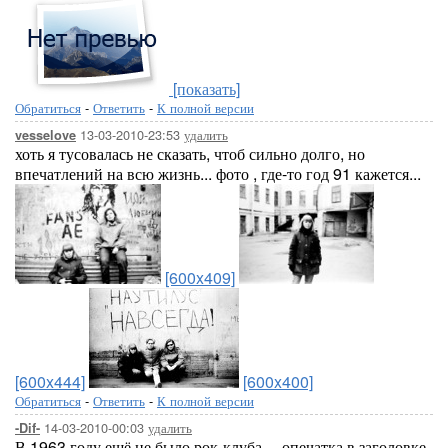
[показать]
Обратиться
-
Ответить
-
К полной версии
13-03-2010-23:53
удалить
vesselove
хоть я тусовалась не сказать, чтоб сильно долго, но
впечатлений на всю жизнь... фото , где-то год 91 кажется...
[600x409]
[600x444]
[600x400]
Обратиться
-
Ответить
-
К полной версии
14-03-2010-00:03
удалить
-Dif-
В 1963 году ещё не было рок-клуба.... опечатка в заголовке.