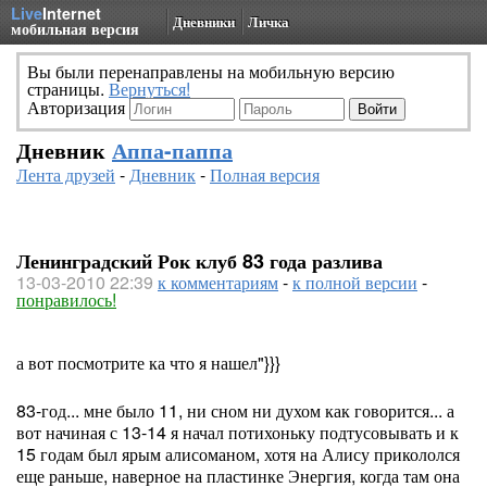
Live
Internet
Дневники
Личка
мобильная версия
Вы были перенаправлены на мобильную версию
страницы.
Вернуться!
Авторизация
Дневник
Аппа-паппа
Лента друзей
-
Дневник
-
Полная версия
Ленинградский Рок клуб 83 года разлива
13-03-2010 22:39
к комментариям
-
к полной версии
-
понравилось!
а вот посмотрите ка что я нашел"}}}
83-год... мне было 11, ни сном ни духом как говорится... а
вот начиная с 13-14 я начал потихоньку подтусовывать и к
15 годам был ярым алисоманом, хотя на Алису прикололся
еще раньше, наверное на пластинке Энергия, когда там она