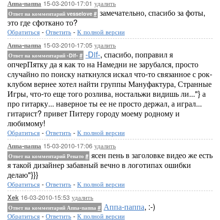
15-03-2010-17:01
удалить
Аппа-паппа
замечательно, спасибо за фоты,
Ответ на комментарий vesselove
#
это где сфоткано то?
Обратиться
-
Ответить
-
К полной версии
15-03-2010-17:05
удалить
Аппа-паппа
-Dif-
, спасибо, поправил я
Ответ на комментарий -Dif-
#
опчерПятку да я как то на Намедни не зарубался, просто
случайно по поиску наткнулся искал что-то связанное с рок-
клубом вернее хотел найти группы Мануфактура, Странные
Игры, что-то еще того розлива, ностальжи видишь ли..."} а
про гитарку... наверное ты ее не просто держал, а играл...
гитарист? привет Питеру городу моему родному и
любимому!
Обратиться
-
Ответить
-
К полной версии
15-03-2010-17:06
удалить
Аппа-паппа
ясен пень в заголовке видео же есть
Ответ на комментарий Ренато
#
я такой дизайнер забавный вечно в логотипах ошибки
делаю"}}}
Обратиться
-
Ответить
-
К полной версии
16-03-2010-15:53
удалить
Xek
Аппа-паппа
, :-)
Ответ на комментарий Аппа-паппа
#
Обратиться
-
Ответить
-
К полной версии