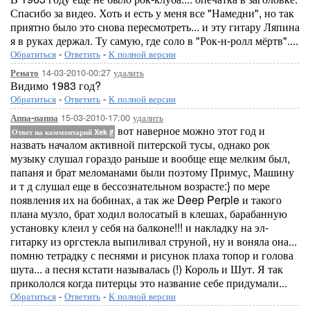
Спасибо за видео. Хоть и есть у меня все "Намедни", но так
приятно было это снова пересмотреть... и эту гитару Ляпина
я в руках держал. Ту самую, где соло в "Рок-н-ролл мёртв"....
Обратиться
-
Ответить
-
К полной версии
14-03-2010-00:27
удалить
Ренато
Видимо 1983 год?
Обратиться
-
Ответить
-
К полной версии
15-03-2010-17:00
удалить
Аппа-паппа
вот наверное можно этот год и
Ответ на комментарий Xek
#
назвать началом активной питерской тусы, однако рок
музыку слушал гораздо раньше и вообще еще мелким был,
папаня и брат меломанами были поэтому Примус, Машину
и т д слушал еще в бессознательном возрасте:} по мере
появления их на бобинах, а так же Deep Perple и такого
плана музло, брат ходил волосатый в клешах, барабанную
установку клеил у себя на балконе!!! и накладку на эл-
гитарку из оргстекла выпиливал струной, ну и воняла она...
помню тетрадку с песнями и рисунок плаха топор и голова
шута... а песня кстати называлась (!) Король и Шут. Я так
прикололся когда питерцы это название себе придумали...
Обратиться
-
Ответить
-
К полной версии