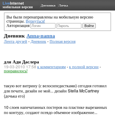
Live
Internet
Дневники
Личка
мобильная версия
Вы были перенаправлены на мобильную версию
страницы.
Вернуться!
Авторизация
Дневник
Аппа-паппа
Лента друзей
-
Дневник
-
Полная версия
для Ади Даслера
19-03-2010 17:58
к комментариям
-
к полной версии
-
понравилось!
такую вот витрину (с велосипедистками) сегодня готовил
для печати, дизайн не мой... дизайн Stella McCartney
(дочька его)
10 слоев напечатанных постеров на пластике вырезанных
по контуру, создают псевдо объемное изображение...