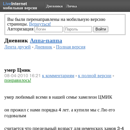
Live
Internet
Дневники
Личка
мобильная версия
Вы были перенаправлены на мобильную версию
страницы.
Вернуться!
Авторизация
Дневник
Аппа-паппа
Лента друзей
-
Дневник
-
Полная версия
умер Цмик
08-04-2010 16:21
к комментариям
-
к полной версии
-
понравилось!
умер любимый всеми в нашей семье хамелеон ЦМИК
он прожил с нами порядка 4 лет. а купили мы с Лю его
годовалым
считается что предельный возраст для иеменских хамов 3-4