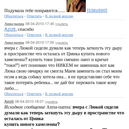
Подумала тебе понравится.......
[336x500]
Обратиться
-
Ответить
-
К полной версии
08-04-2010-17:45
удалить
Аппа-паппа
Azizti
, спасибо
Обратиться
-
Ответить
-
К полной версии
08-04-2010-17:50
удалить
Аппа-паппа
вчера с Люкой сидели думали как теперь заткнуть эту дыру
в пространстве что осталась от Цмика купить нового
хамелеона? купить токи (они смешно лают и кричат
"токи!") нет понимаю что НИКЕМ не заменишь вот как
Люка свою овчарку не смогла Маем заменить он стал моим
псом а ведь собаку хотела она... я не представляю себе что
такое потерять ребенка... не дай бог пережить такое кому
либо....
Обратиться
-
Ответить
-
К полной версии
08-04-2010-18:07
удалить
Azizti
Исходное сообщение
Аппа-паппа:
вчера с Люкой сидели
думали как теперь заткнуть эту дыру в пространстве что
осталась от Цмика
купить нового хамелеона?