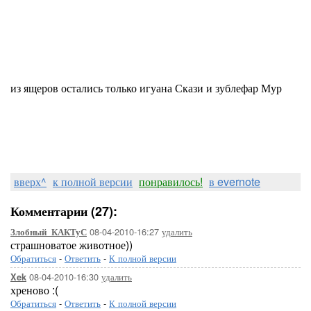
из ящеров остались только игуана Скази и зублефар Мур
вверх^
к полной версии
понравилось!
в evernote
Комментарии (27):
08-04-2010-16:27
удалить
Злобный_КАКТуС
страшноватое животное))
Обратиться
-
Ответить
-
К полной версии
08-04-2010-16:30
удалить
Xek
хреново :(
Обратиться
-
Ответить
-
К полной версии