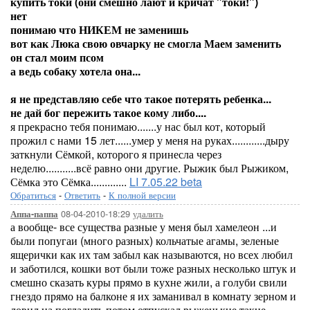
купить токи (они смешно лают и кричат "токи!")
нет
понимаю что НИКЕМ не заменишь
вот как Люка свою овчарку не смогла Маем заменить
он стал моим псом
а ведь собаку хотела она...
я не представляю себе что такое потерять ребенка...
не дай бог пережить такое кому либо....
я прекрасно тебя понимаю.......у нас был кот, который
прожил с нами 15 лет......умер у меня на руках............дыру
заткнули Сёмкой, которого я принесла через
неделю...........всё равно они другие. Рыжик был Рыжиком,
Сёмка это Сёмка.............
LI 7.05.22 beta
Обратиться
-
Ответить
-
К полной версии
08-04-2010-18:29
удалить
Аппа-паппа
а вообще- все существа разные у меня был хамелеон ...и
были попугаи (много разных) кольчатые агамы, зеленые
ящерички как их там забыл как называются, но всех любил
и заботился, кошки вот были тоже разных несколько штук и
смешно сказать куры прямо в кухне жили, а голуби свили
гнездо прямо на балконе я их заманивал в комнату зерном и
ловил на погладить потом отпускал рыженькие такие,