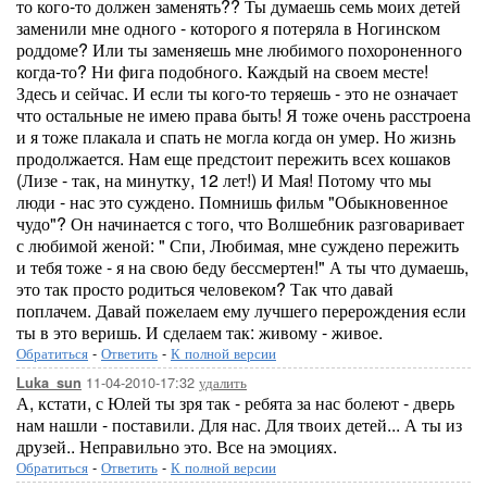
то кого-то должен заменять?? Ты думаешь семь моих детей
заменили мне одного - которого я потеряла в Ногинском
роддоме? Или ты заменяешь мне любимого похороненного
когда-то? Ни фига подобного. Каждый на своем месте!
Здесь и сейчас. И если ты кого-то теряешь - это не означает
что остальные не имею права быть! Я тоже очень расстроена
и я тоже плакала и спать не могла когда он умер. Но жизнь
продолжается. Нам еще предстоит пережить всех кошаков
(Лизе - так, на минутку, 12 лет!) И Мая! Потому что мы
люди - нас это суждено. Помнишь фильм "Обыкновенное
чудо"? Он начинается с того, что Волшебник разговаривает
с любимой женой: " Спи, Любимая, мне суждено пережить
и тебя тоже - я на свою беду бессмертен!" А ты что думаешь,
это так просто родиться человеком? Так что давай
поплачем. Давай пожелаем ему лучшего перерождения если
ты в это веришь. И сделаем так: живому - живое.
Обратиться
-
Ответить
-
К полной версии
11-04-2010-17:32
удалить
Luka_sun
А, кстати, с Юлей ты зря так - ребята за нас болеют - дверь
нам нашли - поставили. Для нас. Для твоих детей... А ты из
друзей.. Неправильно это. Все на эмоциях.
Обратиться
-
Ответить
-
К полной версии