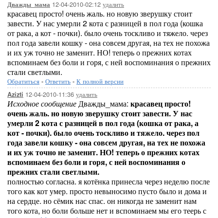
12-04-2010-02:12
удалить
Дважды_мама
красавец просто! очень жаль. но новую зверушку стоит
завести. У нас умерли 2 кота с разницей в пол года (кошка
от рака, а кот - почки). было очень тоскливо и тяжело. через
пол года завели кошку - она совсем другая, на тех не похожа
и их уж точно не заменит. НО! теперь о прежних котах
вспоминаем без боли и горя, с ней воспоминания о прежних
стали светлыми.
Обратиться
-
Ответить
-
К полной версии
12-04-2010-11:36
удалить
Azizti
Исходное сообщение
Дважды_мама:
красавец просто!
очень жаль. но новую зверушку стоит завести. У нас
умерли 2 кота с разницей в пол года (кошка от рака, а
кот - почки). было очень тоскливо и тяжело. через пол
года завели кошку - она совсем другая, на тех не похожа
и их уж точно не заменит. НО! теперь о прежних котах
вспоминаем без боли и горя, с ней воспоминания о
прежних стали светлыми.
полностью согласна. я котёнка принесла через неделю после
того как кот умер. просто невыносимо пусто было и дома и
на сердце. но сёмик нас спас. он никогда не заменит нам
того кота, но боли больше нет и вспоминаем мы его теерь с