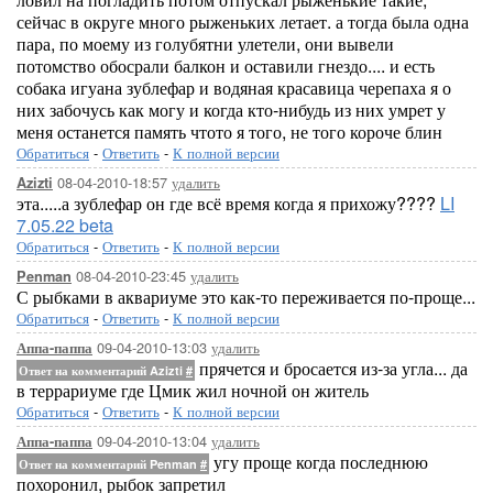
сейчас в округе много рыженьких летает. а тогда была одна
пара, по моему из голубятни улетели, они вывели
потомство обосрали балкон и оставили гнездо.... и есть
собака игуана зублефар и водяная красавица черепаха я о
них забочусь как могу и когда кто-нибудь из них умрет у
меня останется память чтото я того, не того короче блин
Обратиться
-
Ответить
-
К полной версии
08-04-2010-18:57
удалить
Azizti
эта.....а зублефар он где всё время когда я прихожу????
LI
7.05.22 beta
Обратиться
-
Ответить
-
К полной версии
08-04-2010-23:45
удалить
Penman
С рыбками в аквариуме это как-то переживается по-проще...
Обратиться
-
Ответить
-
К полной версии
09-04-2010-13:03
удалить
Аппа-паппа
прячется и бросается из-за угла... да
Ответ на комментарий Azizti
#
в террариуме где Цмик жил ночной он житель
Обратиться
-
Ответить
-
К полной версии
09-04-2010-13:04
удалить
Аппа-паппа
угу проще когда последнюю
Ответ на комментарий Penman
#
похоронил, рыбок запретил