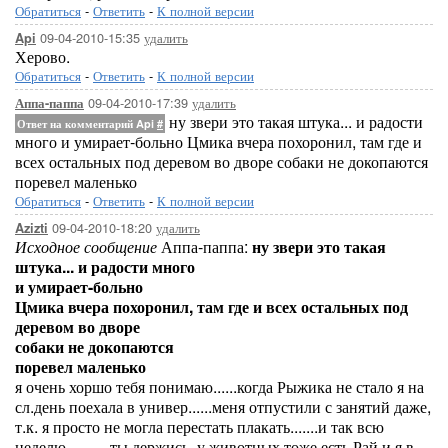
Обратиться
-
Ответить
-
К полной версии
09-04-2010-15:35
удалить
Api
Херово.
Обратиться
-
Ответить
-
К полной версии
09-04-2010-17:39
удалить
Аппа-паппа
ну звери это такая штука... и радости
Ответ на комментарий Api
#
много и умирает-больно Цмика вчера похоронил, там где и
всех остальных под деревом во дворе собаки не докопаются
поревел маленько
Обратиться
-
Ответить
-
К полной версии
09-04-2010-18:20
удалить
Azizti
Исходное сообщение
Аппа-паппа:
ну звери это такая
штука... и радости много
и умирает-больно
Цмика вчера похоронил, там где и всех остальных под
деревом во дворе
собаки не докопаются
поревел маленько
я очень хоршо тебя понимаю......когда Рыжика не стало я на
сл.день поехала в универ......меня отпустили с занятий даже,
т.к. я просто не могла перестать плакать.......и так всю
неделю.......... ты держись. у животных тоже есть Рай и я в