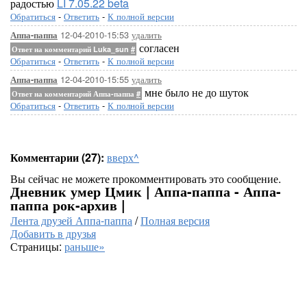
радостью
LI 7.05.22 beta
Обратиться
-
Ответить
-
К полной версии
12-04-2010-15:53
удалить
Аппа-паппа
согласен
Ответ на комментарий Luka_sun
#
Обратиться
-
Ответить
-
К полной версии
12-04-2010-15:55
удалить
Аппа-паппа
мне было не до шуток
Ответ на комментарий Аппа-паппа
#
Обратиться
-
Ответить
-
К полной версии
Комментарии (27):
вверх^
Вы сейчас не можете прокомментировать это сообщение.
Дневник умер Цмик | Аппа-паппа - Аппа-
паппа рок-архив |
Лента друзей Аппа-паппа
/
Полная версия
Добавить в друзья
Страницы:
раньше»