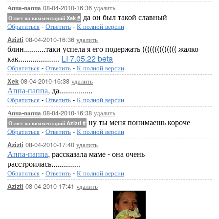
08-04-2010-16:36
удалить
Аппа-паппа
да он был такой славный
Ответ на комментарий Xek
#
Обратиться
-
Ответить
-
К полной версии
08-04-2010-16:36
удалить
Azizti
блин...........таки успела я его подержать (((((((((((((( жалко
как.....................
LI 7.05.22 beta
Обратиться
-
Ответить
-
К полной версии
08-04-2010-16:38
удалить
Xek
Аппа-паппа
, да.................
Обратиться
-
Ответить
-
К полной версии
08-04-2010-16:38
удалить
Аппа-паппа
ну ты меня понимаешь короче
Ответ на комментарий Azizti
#
Обратиться
-
Ответить
-
К полной версии
08-04-2010-17:40
удалить
Azizti
Аппа-паппа
, рассказала маме - она очень
расстроилась...............
Обратиться
-
Ответить
-
К полной версии
08-04-2010-17:41
удалить
Azizti