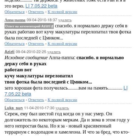
это верю.
LI 7.05.22 beta
Обратиться
-
Ответить
-
К полной версии
09-04-2010-18:37
удалить
Аппа-паппа
спасибо. я нормально держу себя в
Ответ на комментарий Azizti
#
руках работаю вот кучу макулатуры перелопатил твоя фотка
была последней с Цмиком...
Обратиться
-
Ответить
-
К полной версии
09-04-2010-22:25
удалить
Azizti
Исходное сообщение
Аппа-паппа:
спасибо. я нормально
держу себя в руках
работаю вот
кучу макулатуры перелопатил
твоя фотка была последней с Цмиком...
зато хорошая фота получилась.........вам на память............
LI
7.05.22 beta
Обратиться
-
Ответить
-
К полной версии
11-04-2010-17:30
удалить
Luka_sun
Сереж, ему был шестой год когда он у нас умер. Он
долгожитель по некоторым меркам. Да и зима в этом году у
него непростая была. Но я за - новый красивенный
террариум с водопадом и хамелеона. И что за бред, что кто-