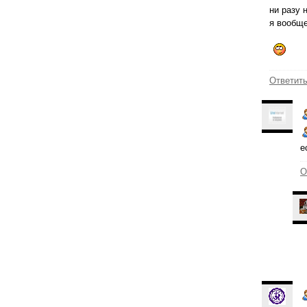
ни разу 
я вообще
Ответит
е
О