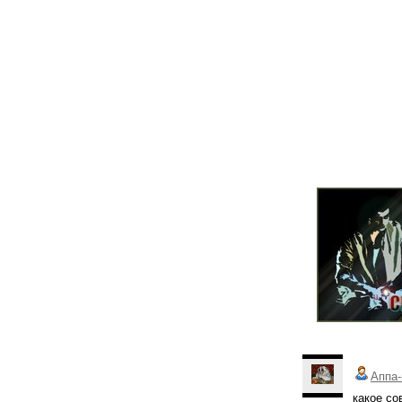
Аппа-
какое со