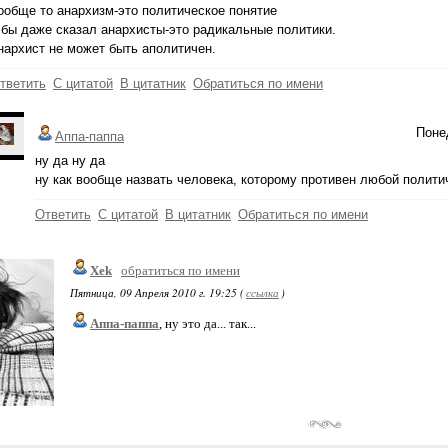
ообще то анархизм-это политическое понятие
 бы даже сказал анархисты-это радикальные политики.
нархист не может быть аполитичен.
тветить
С цитатой
В цитатник
Обратиться по имени
Понед
Аппа-паппа
ну да ну да
ну как вообще назвать человека, которому противен любой полити
Ответить
С цитатой
В цитатник
Обратиться по имени
Xek
обратиться по имени
Пятница, 09 Апреля 2010 г. 19:25 (
ссылка
)
Аппа-паппа
, ну это да... так...