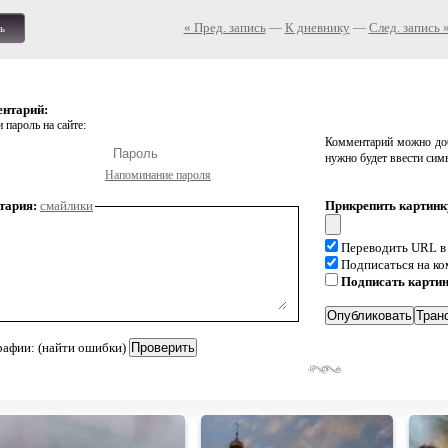
« Пред. запись
—
К дневнику
—
След. запись 
ь
ентарий:
 пароль на сайте:
Комментарий можно доб
нужно будет ввести сим
Напоминание пароля
тария:
смайлики
Прикрепить картинк
Переводить URL в
Подписаться на к
Подписать карти
рафии: (найти ошибки)