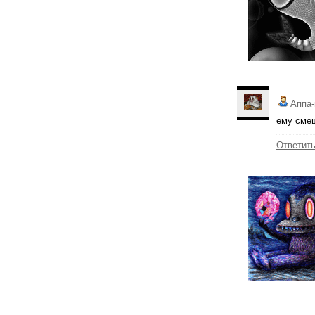
Аппа-
ему смеш
Ответит