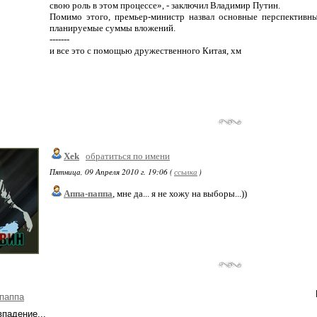
свою роль в этом процессе», - заключил Владимир Путин.
Помимо этого, премьер-министр назвал основные перспективны
планируемые суммы вложений.
-------
и все это с помощью дружественного Китая, хм
Xek
обратиться по имени
Пятница, 09 Апреля 2010 г. 19:06 (
ссылка
)
Аппа-паппа
, мне да... я не хожу на выборы...))
паппа
впадение...