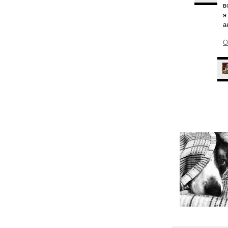
в
я
а
О