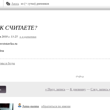
Авось
из (+ сутки) дневников
АК СЧИТАЕТЕ?
я 2010 г. 13:25
+ в цитатник
avotstavku.ru
йти
емы и беды
« Пред. запись
—
К дневнику
—
След. запись 
ь
Аппа-паппа
обратиться по имени