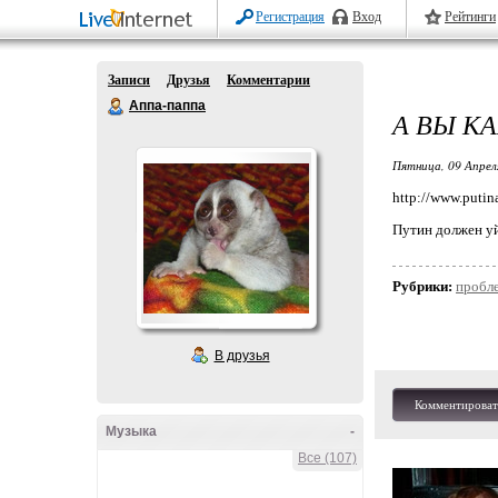
Регистрация
Вход
Рейтинги
Записи
Друзья
Комментарии
Аппа-паппа
А ВЫ К
Пятница, 09 Апрел
http://www.putin
Путин должен у
Рубрики:
пробл
В друзья
Комментироват
Музыка
-
Все (107)