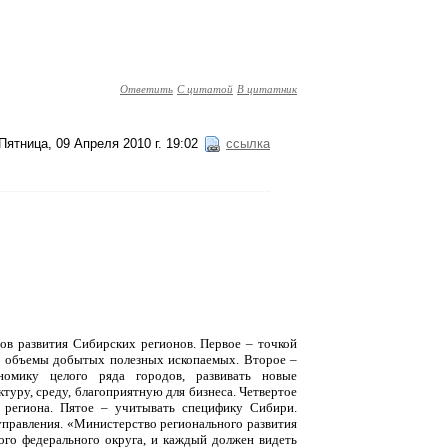
Ответить
С цитатой
В цитатник
Пятница, 09 Апреля 2010 г. 19:02
ссылка
ов развития Сибирских регионов. Первое – точкой
не объемы добытых полезных ископаемых. Второе –
номику целого ряда городов, развивать новые
туру, среду, благоприятную для бизнеса. Четвертое
 региона. Пятое – учитывать специфику Сибири.
управления. «Министерство регионального развития
го федерального округа, и каждый должен видеть