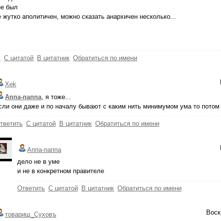
не был
 жутко аполитичен, можно сказать анархичен несколько...
ь
С цитатой
В цитатник
Обратиться по имени
Xek
Аппа-паппа
, я тоже...
сли они даже и по началу бывают с каким нить минимумом ума то потом с
тветить
С цитатой
В цитатник
Обратиться по имени
Аппа-паппа
дело не в уме
и не в конкретном правителе
Ответить
С цитатой
В цитатник
Обратиться по имени
Воск
товарищ_Суховъ