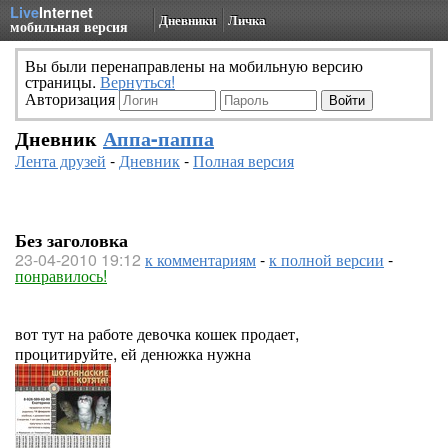
Live
Internet
Дневники
Личка
мобильная версия
Вы были перенаправлены на мобильную версию
страницы.
Вернуться!
Авторизация
Дневник
Аппа-паппа
Лента друзей
-
Дневник
-
Полная версия
Без заголовка
23-04-2010 19:12
к комментариям
-
к полной версии
-
понравилось!
вот тут на работе девочка кошек продает,
процитируйте, ей денюжка нужна