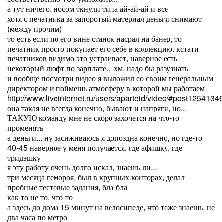
а тут ничего. носом ткнули типа ай-ай-ай и все
хотя с печатника за запоротый материал деньги снимают
(между прочим)
то есть если по его вине станок насрал на банер, то
печатник просто покупает его себе в коллекцию. кстати
печатников видимо это устраивает, наверное есть
некоторый люфт по зарплате... хм, надо бы разузнать
и вообще посмотри видео я выложил со своим генеральным
директором и поймешь атмосферу в которой мы работаем
http://www.liveinternet.ru/users/aparteid/video/#post1254134
она такая не всегда конечно, бывают и напряги, но...
ТАКУЮ команду мне не скоро захочется на что-то
променять
а деньги... ну засиживаюсь я допоздна конечно, но где-то
40-45 наверное у меня получается, где афишку, где
тридэшку
я эту работу очень долго искал, знаешь ли...
три месяца гемороя, был в крупных конторах, делал
пробные тестовые задания, бла-бла
как то не то, что-то
а здесь до дома 15 минут на велосипеде, что тоже знаешь, не
два часа по метро