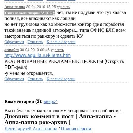
29-04-2010-18:25
удалить
Аппа-паппа
нет, ты не подумай что тут халява
Ответ на комментарий ВАДОС
#
полная, все впахивают как лошади
но нет грузилова как во множестве контор где я поработал
такой знаешь гадливой атмосферы... типа ОФИС БЛЯ всем
выстроиться по ранжиру и сделать КУ
Обратиться
-
Ответить
-
К полной версии
30-04-2010-09:46
удалить
anna0m
http://www.aquilla.ru/klients.htm
РЕАЛИЗОВАННЫЕ РЕКЛАМНЫЕ ПРОЕКТЫ (Открыть
PDF-файл)
-у меня не открывается.
Обратиться
-
Ответить
-
К полной версии
Комментарии (3):
вверх^
Вы сейчас не можете прокомментировать это сообщение.
Дневник коммент в пост | Аппа-паппа -
Аппа-паппа рок-архив |
Лента друзей Аппа-паппа
/
Полная версия