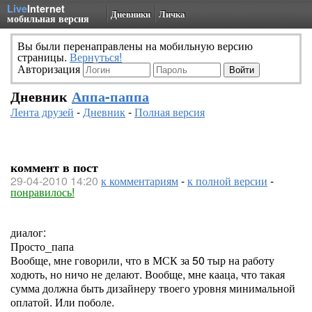
Live
Internet
Дневники
Личка
мобильная версия
Вы были перенаправлены на мобильную версию
страницы.
Вернуться!
Авторизация
Дневник
Аппа-паппа
Лента друзей
-
Дневник
-
Полная версия
коммент в пост
29-04-2010 14:20
к комментариям
-
к полной версии
-
понравилось!
диалог:
Просто_папа
Вообще, мне говорили, что в МСК за 50 тыр на работу
ходють, но ничо не делают. Вообще, мне кааца, что такая
сумма должна быть дизайнеру твоего уровня минимальной
оплатой. Или поболе.