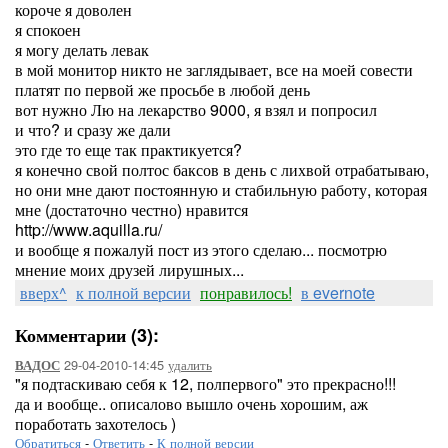
короче я доволен
я спокоен
я могу делать левак
в мой монитор никто не заглядывает, все на моей совести
платят по первой же просьбе в любой день
вот нужно Лю на лекарство 9000, я взял и попросил
и что? и сразу же дали
это где то еще так практикуется?
я конечно свой полтос баксов в день с лихвой отрабатываю,
но они мне дают постоянную и стабильную работу, которая
мне (достаточно честно) нравится
http://www.aquilla.ru/
и вообще я пожалуй пост из этого сделаю... посмотрю
мнение моих друзей лирушных...
вверх^
к полной версии
понравилось!
в evernote
Комментарии (3):
29-04-2010-14:45
удалить
ВАДОС
"я подтаскиваю себя к 12, полпервого" это прекрасно!!!
да и вообще.. описалово вышло очень хорошим, аж
поработать захотелось )
Обратиться
-
Ответить
-
К полной версии