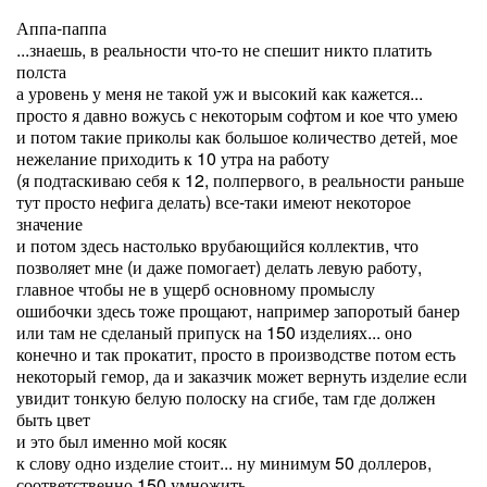
Аппа-паппа
...знаешь, в реальности что-то не спешит никто платить
полста
а уровень у меня не такой уж и высокий как кажется...
просто я давно вожусь с некоторым софтом и кое что умею
и потом такие приколы как большое количество детей, мое
нежелание приходить к 10 утра на работу
(я подтаскиваю себя к 12, полпервого, в реальности раньше
тут просто нефига делать) все-таки имеют некоторое
значение
и потом здесь настолько врубающийся коллектив, что
позволяет мне (и даже помогает) делать левую работу,
главное чтобы не в ущерб основному промыслу
ошибочки здесь тоже прощают, например запоротый банер
или там не сделаный припуск на 150 изделиях... оно
конечно и так прокатит, просто в производстве потом есть
некоторый гемор, да и заказчик может вернуть изделие если
увидит тонкую белую полоску на сгибе, там где должен
быть цвет
и это был именно мой косяк
к слову одно изделие стоит... ну минимум 50 доллеров,
соответственно 150 умножить...