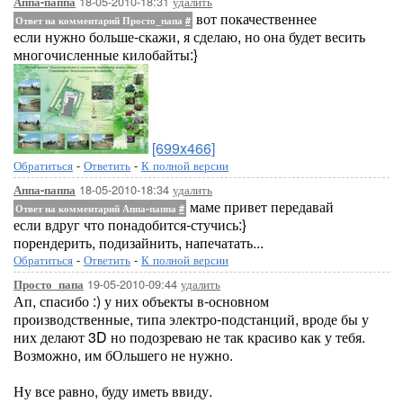
18-05-2010-18:31
удалить
Аппа-паппа
вот покачественнее
Ответ на комментарий Просто_папа
#
если нужно больше-скажи, я сделаю, но она будет весить
многочисленные килобайты:}
[699x466]
Обратиться
-
Ответить
-
К полной версии
18-05-2010-18:34
удалить
Аппа-паппа
маме привет передавай
Ответ на комментарий Аппа-паппа
#
если вдруг что понадобится-стучись:}
порендерить, подизайнить, напечатать...
Обратиться
-
Ответить
-
К полной версии
19-05-2010-09:44
удалить
Просто_папа
Ап, спасибо :) у них объекты в-основном
производственные, типа электро-подстанций, вроде бы у
них делают 3D но подозреваю не так красиво как у тебя.
Возможно, им бОльшего не нужно.
Ну все равно, буду иметь ввиду.