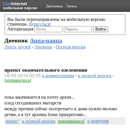
Live
Internet
Дневники
Личка
мобильная версия
Вы были перенаправлены на мобильную версию
страницы.
Вернуться!
Авторизация
Дневник
Аппа-паппа
Лента друзей
-
Дневник
-
Полная версия
проект окончательного озеленения
18-05-2010 02:25
к комментариям
-
к полной версии
-
понравилось!
пока закачивается на почту архив...
плод сегодняшних мытарств
между прочим сейчас полтретьего и дома нужно молоко
детям, а я тут архивы блин прикрепляю...
вверх^
к полной версии
понравилось!
в evernote