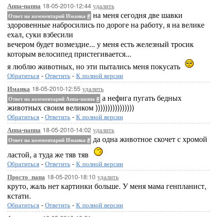
18-05-2010-12:44
удалить
Аппа-паппа
на меня сегодня две шавки
Ответ на комментарий Иманка
#
здоровенные набросились по дороге на работу, я на велике
ехал, суки взбесили
вечером будет возмездие... у меня есть железный тросик
которым велосипед пристегивается...
я люблю животных, но эти пытались меня покусать
Обратиться
-
Ответить
-
К полной версии
18-05-2010-12:55
удалить
Иманка
а нефига пугать бедных
Ответ на комментарий Аппа-паппа
#
животных своим великом ))))))))))))))))
Обратиться
-
Ответить
-
К полной версии
18-05-2010-14:02
удалить
Аппа-паппа
да одна животное скочет с хромой
Ответ на комментарий Иманка
#
ластой, а туда же тяв тяв
Обратиться
-
Ответить
-
К полной версии
18-05-2010-18:10
удалить
Просто_папа
круто, жаль нет картинки больше. У меня мама генпланист,
кстати.
Обратиться
-
Ответить
-
К полной версии