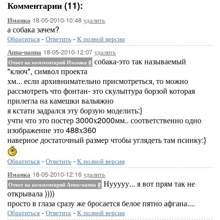
Комментарии (11):
18-05-2010-10:48
удалить
Иманка
а собака зачем?
Обратиться
-
Ответить
-
К полной версии
18-05-2010-12:07
удалить
Аппа-паппа
собака-это так называемый
Ответ на комментарий Иманка
#
"ключ", символ проекта
хм... если архивнимательно присмотреться, то можно
рассмотреть что фонтан- это скульптура борзой которая
прилегла на камешки вальяжно
я кстати задрался эту борзую моделить:}
учти что это постер 3000х2000мм.. соответственно одно
изображение это 488х360
наверное достаточный размер чтобы углядеть там псинку:}
Обратиться
-
Ответить
-
К полной версии
18-05-2010-12:16
удалить
Иманка
Нууууу... я вот прям так не
Ответ на комментарий Аппа-паппа
#
открывала ))))
просто в глаза сразу же бросается белое пятно афгана....
Обратиться
-
Ответить
-
К полной версии