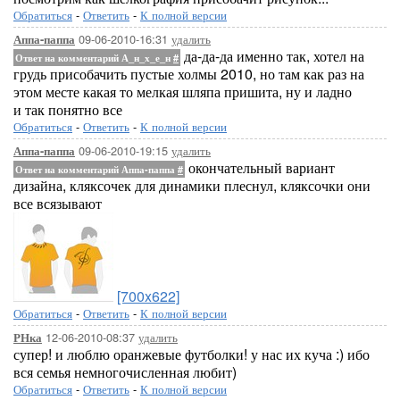
Обратиться
-
Ответить
-
К полной версии
09-06-2010-16:31
удалить
Аппа-паппа
да-да-да именно так, хотел на
Ответ на комментарий А_н_х_е_н
#
грудь присобачить пустые холмы 2010, но там как раз на
этом месте какая то мелкая шляпа пришита, ну и ладно
и так понятно все
Обратиться
-
Ответить
-
К полной версии
09-06-2010-19:15
удалить
Аппа-паппа
окончательный вариант
Ответ на комментарий Аппа-паппа
#
дизайна, кляксочек для динамики плеснул, кляксочки они
все всязывают
[700x622]
Обратиться
-
Ответить
-
К полной версии
12-06-2010-08:37
удалить
РНка
супер! и люблю оранжевые футболки! у нас их куча :) ибо
вся семья немногочисленная любит)
Обратиться
-
Ответить
-
К полной версии