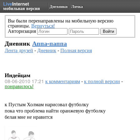
Live
Internet
Дневники
Личка
мобильная версия
Вы были перенаправлены на мобильную версию
страницы.
Вернуться!
Авторизация
Дневник
Аппа-паппа
Лента друзей
-
Дневник
-
Полная версия
Индейцам
08-06-2010 17:21
к комментариям
-
к полной версии
-
понравилось!
к Пустым Холмам нарисовал футболку
пока что проблема найти оранжевую футболку
белая мне не нравится