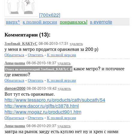
[700x622]
вверх^
к полной версии
понравилось!
в evernote
Комментарии (13):
08-06-2010-17:31
удалить
Злобный_КАКТуС
у меня в метро продается оранжевая за 200 р)
Обратиться
-
Ответить
-
К полной версии
08-06-2010-18:37
удалить
Аппа-паппа
какое метро? и поточнее
Ответ на комментарий Злобный_КАКТуС
#
где именно?
Обратиться
-
Ответить
-
К полной версии
08-06-2010-19:42
удалить
dancer2000
Вот тут есть оранжевые.
http://www.tessapro.ru/products/cath/subcath/54
http://www.dacor.ru/gifts/c3878.html
http://www.mogaz.ru/product901.htm
Обратиться
-
Ответить
-
К полной версии
08-06-2010-20:37
удалить
Аппа-паппа
завтра на рынок заеду есть куплю нет ну и хрен с ними