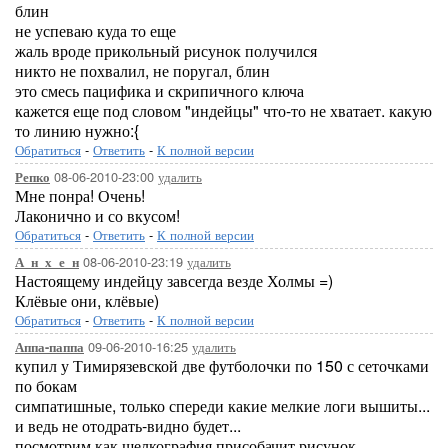
блин
не успеваю куда то еще
жаль вроде прикольный рисунок получился
никто не похвалил, не поругал, блин
это смесь пацифика и скрипичного ключа
кажется еще под словом "индейцы" что-то не хватает. какую
то линию нужно:{
Обратиться
-
Ответить
-
К полной версии
08-06-2010-23:00
удалить
Репко
Мне понра! Очень!
Лаконично и со вкусом!
Обратиться
-
Ответить
-
К полной версии
08-06-2010-23:19
удалить
А_н_х_е_н
Настоящему индейцу завсегда везде Холмы =)
Клёвые они, клёвые)
Обратиться
-
Ответить
-
К полной версии
09-06-2010-16:25
удалить
Аппа-паппа
купил у Тимирязевской две футболочки по 150 с сеточками
по бокам
симпатишные, только спереди какие мелкие логи вышиты...
и ведь не отодрать-видно будет...
посмотрим как шелкография присобачит рисунок...