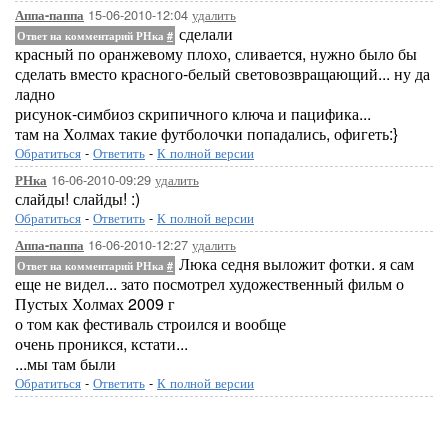
15-06-2010-12:04
удалить
Аппа-паппа
сделали
Ответ на комментарий РНка
#
красный по оранжевому плохо, сливается, нужно было бы
сделать вместо красного-белый световозвращающий... ну да
ладно
рисунок-симбиоз скрипичного ключа и пацифика...
там на Холмах такие футболочки попадались, офигеть:}
Обратиться
-
Ответить
-
К полной версии
16-06-2010-09:29
удалить
РНка
слайды! слайды! :)
Обратиться
-
Ответить
-
К полной версии
16-06-2010-12:27
удалить
Аппа-паппа
Люка седня выложит фотки. я сам
Ответ на комментарий РНка
#
еще не видел... зато посмотрел художественный фильм о
Пустых Холмах 2009 г
о том как фестиваль строился и вообще
очень проникся, кстати...
...мы там были
Обратиться
-
Ответить
-
К полной версии