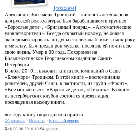
[402x604]
Александр «Блэкмор» Троицкий – личность легендарная
для русской рок-культуры. Был барабанщиком в группах
«Взрослые дети», «Бригадный подряд», «Автоматические
удовлетворители». Всегда открытый новому, не боялся
экспериментировать, но душа его лежала ближе к панк-року
и металлу. Был предан рок-музыке, посвятив ей почти всю
свою жизнь. Умер в 33 года. Похоронен на
Большеохтинском Георгиевском кладбище Санкт-
Петербурга.
В июле 2010 г. выходит книга воспоминаний о Саше
«Блэкморе» Троицком. В этой книге – воспоминания
родителей, друзей Саши, в частности, из групп «Фронт»,
«Внезапный сыч», «Взрослые дети», «Пикник». В одном
из петербургских клубов состоится презентация,
посвященная выходу книги.
вот жду книгу скоро должна прийти
Обратиться
-
Ответить
-
К полной версии
20-08-2010-13:54
удалить
Xek