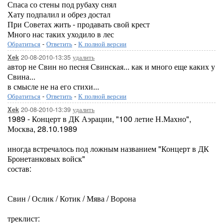
Спаса со стены под рубаху снял
Хату подпалил и обрез достал
При Советах жить - продавать свой крест
Много нас таких уходило в лес
Обратиться
-
Ответить
-
К полной версии
20-08-2010-13:35
удалить
Xek
автор не Свин но песня Свинская... как и много еще каких у
Свина...
в смысле не на его стихи...
Обратиться
-
Ответить
-
К полной версии
20-08-2010-13:39
удалить
Xek
1989 - Концерт в ДК Аэрации, "100 летие Н.Махно",
Москва, 28.10.1989
иногда встречалось под ложным названием "Концерт в ДК
Бронетанковых войск"
состав:
Свин / Ослик / Котик / Мява / Ворона
треклист: