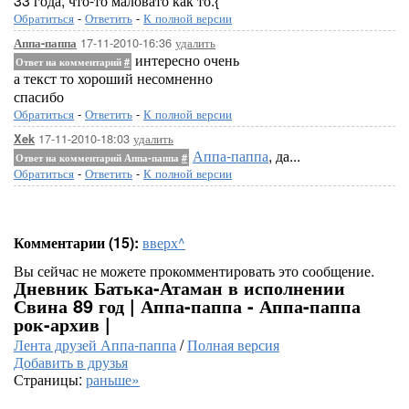
33 года, что-то маловато как то:{
Обратиться
-
Ответить
-
К полной версии
17-11-2010-16:36
удалить
Аппа-паппа
интересно очень
Ответ на комментарий
#
а текст то хороший несомненно
спасибо
Обратиться
-
Ответить
-
К полной версии
17-11-2010-18:03
удалить
Xek
Аппа-паппа
, да...
Ответ на комментарий Аппа-паппа
#
Обратиться
-
Ответить
-
К полной версии
Комментарии (15):
вверх^
Вы сейчас не можете прокомментировать это сообщение.
Дневник Батька-Атаман в исполнении
Свина 89 год | Аппа-паппа - Аппа-паппа
рок-архив |
Лента друзей Аппа-паппа
/
Полная версия
Добавить в друзья
Страницы:
раньше»