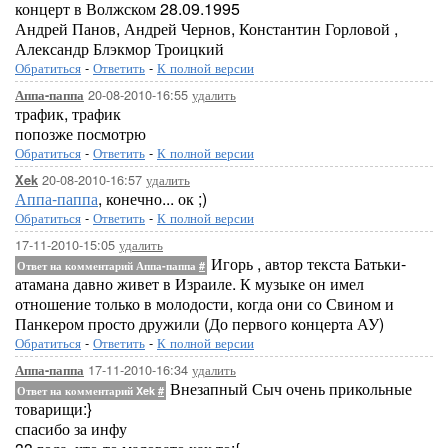
концерт в Волжском 28.09.1995
Андрей Панов, Андрей Чернов, Константин Горловой ,
Александр Блэкмор Троицкий
Обратиться
-
Ответить
-
К полной версии
20-08-2010-16:55
удалить
Аппа-паппа
трафик, трафик
попозже посмотрю
Обратиться
-
Ответить
-
К полной версии
20-08-2010-16:57
удалить
Xek
Аппа-паппа
, конечно... ок ;)
Обратиться
-
Ответить
-
К полной версии
17-11-2010-15:05
удалить
Игорь , автор текста Батьки-
Ответ на комментарий Аппа-паппа
#
атамана давно живет в Израиле. К музыке он имел
отношение только в молодости, когда они со Свином и
Панкером просто дружили (До первого концерта АУ)
Обратиться
-
Ответить
-
К полной версии
17-11-2010-16:34
удалить
Аппа-паппа
Внезапный Сыч очень прикольные
Ответ на комментарий Xek
#
товарищи:}
спасибо за инфу