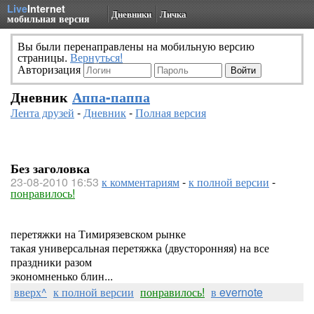
Live
Internet
Дневники
Личка
мобильная версия
Вы были перенаправлены на мобильную версию
страницы.
Вернуться!
Авторизация
Дневник
Аппа-паппа
Лента друзей
-
Дневник
-
Полная версия
Без заголовка
23-08-2010 16:53
к комментариям
-
к полной версии
-
понравилось!
перетяжки на Тимирязевском рынке
такая универсальная перетяжка (двусторонняя) на все
праздники разом
экономненько блин...
вверх^
к полной версии
понравилось!
в evernote