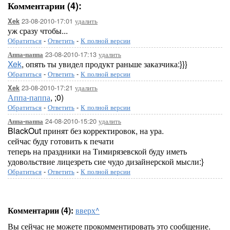
Комментарии (4):
23-08-2010-17:01
удалить
Xek
уж сразу чтобы...
Обратиться
-
Ответить
-
К полной версии
23-08-2010-17:13
удалить
Аппа-паппа
Xek
, опять ты увидел продукт раньше заказчика:}}}
Обратиться
-
Ответить
-
К полной версии
23-08-2010-17:21
удалить
Xek
Аппа-паппа
, ;0)
Обратиться
-
Ответить
-
К полной версии
24-08-2010-15:20
удалить
Аппа-паппа
BlackOut принят без корректировок, на ура.
сейчас буду готовить к печати
теперь на праздники на Тимирязевской буду иметь
удовольствие лицезреть сие чудо дизайнерской мысли:}
Обратиться
-
Ответить
-
К полной версии
Комментарии (4):
вверх^
Вы сейчас не можете прокомментировать это сообщение.