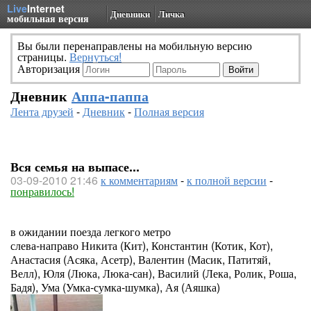
Live
Internet
Дневники
Личка
мобильная версия
Вы были перенаправлены на мобильную версию
страницы.
Вернуться!
Авторизация
Дневник
Аппа-паппа
Лента друзей
-
Дневник
-
Полная версия
Вся семья на выпасе...
03-09-2010 21:46
к комментариям
-
к полной версии
-
понравилось!
в ожидании поезда легкого метро
слева-направо Никита (Кит), Константин (Котик, Кот),
Анастасия (Асяка, Асетр), Валентин (Масик, Патитяй,
Велл), Юля (Люка, Люка-сан), Василий (Лека, Ролик, Роша,
Бадя), Ума (Умка-сумка-шумка), Ая (Аяшка)