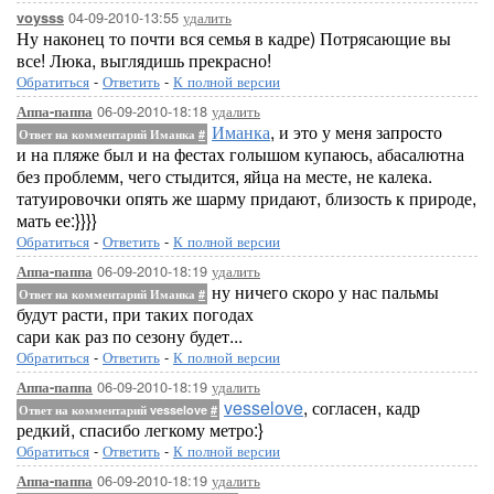
04-09-2010-13:55
удалить
voysss
Ну наконец то почти вся семья в кадре) Потрясающие вы
все! Люка, выглядишь прекрасно!
Обратиться
-
Ответить
-
К полной версии
06-09-2010-18:18
удалить
Аппа-паппа
Иманка
, и это у меня запросто
Ответ на комментарий Иманка
#
и на пляже был и на фестах голышом купаюсь, абасалютна
без проблемм, чего стыдится, яйца на месте, не калека.
татуировочки опять же шарму придают, близость к природе,
мать ее:}}}}
Обратиться
-
Ответить
-
К полной версии
06-09-2010-18:19
удалить
Аппа-паппа
ну ничего скоро у нас пальмы
Ответ на комментарий Иманка
#
будут расти, при таких погодах
сари как раз по сезону будет...
Обратиться
-
Ответить
-
К полной версии
06-09-2010-18:19
удалить
Аппа-паппа
vesselove
, согласен, кадр
Ответ на комментарий vesselove
#
редкий, спасибо легкому метро:}
Обратиться
-
Ответить
-
К полной версии
06-09-2010-18:19
удалить
Аппа-паппа