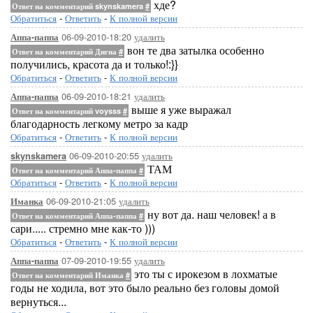
хде?
Ответ на комментарий skynskamera
#
Обратиться
-
Ответить
-
К полной версии
06-09-2010-18:20
удалить
Аппа-паппа
вон те два затылка особенно
Ответ на комментарий Дигна
#
получились, красота да и только!:}}
Обратиться
-
Ответить
-
К полной версии
06-09-2010-18:21
удалить
Аппа-паппа
выше я уже выражал
Ответ на комментарий voysss
#
благодарность легкому метро за кадр
Обратиться
-
Ответить
-
К полной версии
06-09-2010-20:55
удалить
skynskamera
ТАМ
Ответ на комментарий Аппа-паппа
#
Обратиться
-
Ответить
-
К полной версии
06-09-2010-21:05
удалить
Иманка
ну вот да. наш человек! а в
Ответ на комментарий Аппа-паппа
#
сари..... стремно мне как-то )))
Обратиться
-
Ответить
-
К полной версии
07-09-2010-19:55
удалить
Аппа-паппа
это ты с ирокезом в лохматые
Ответ на комментарий Иманка
#
годы не ходила, вот это было реально без головы домой
вернуться...