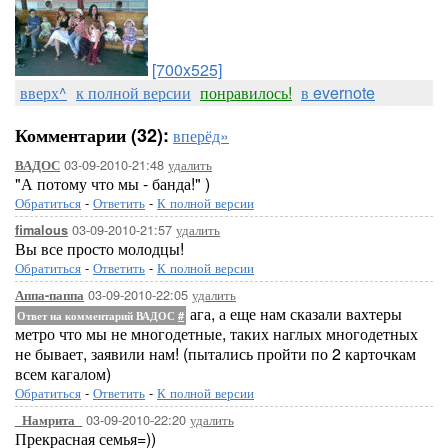
[700x525]
вверх^
к полной версии
понравилось!
в evernote
Комментарии (32):
вперёд»
03-09-2010-21:48
удалить
ВАДОС
"А потому что мы - банда!" )
Обратиться
-
Ответить
-
К полной версии
03-09-2010-21:57
удалить
fimalous
Вы все просто молодцы!
Обратиться
-
Ответить
-
К полной версии
03-09-2010-22:05
удалить
Аппа-паппа
ага, а еще нам сказали вахтеры
Ответ на комментарий ВАДОС
#
метро что мы не многодетные, таких наглых многодетных
не бывает, заявили нам! (пытались пройти по 2 карточкам
всем кагалом)
Обратиться
-
Ответить
-
К полной версии
03-09-2010-22:20
удалить
_Намрита_
Прекрасная семья=))