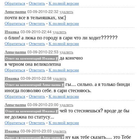
Обратиться
-
Ответить
-
К полной версии
03-09-2010-22:32
удалить
Аппа-паппа
почти все в тельняшках, хм:}
Обратиться
-
Ответить
-
К полной версии
03-09-2010-22:44
удалить
Иманка
о блин! а люка по городу в сари что ли ходит??????
Обратиться
-
Ответить
-
К полной версии
03-09-2010-22:53
удалить
Аппа-паппа
да конечно
Ответ на комментарий Иманка
#
в черном она великолепна
Обратиться
-
Ответить
-
К полной версии
03-09-2010-22:58
удалить
Иманка
гы.... сильно. а я только бинди
Ответ на комментарий Аппа-паппа
#
иногда позволяю себе. в сари стесняюсь.
Обратиться
-
Ответить
-
К полной версии
03-09-2010-23:00
удалить
Аппа-паппа
чей то стесняешься? вроде де бы
Ответ на комментарий Иманка
#
не должна по статусу...
Обратиться
-
Ответить
-
К полной версии
03-09-2010-23:03
удалить
Иманка
ну как тебе сказать..... это Тебе
Ответ на комментарий Аппа-паппа
#