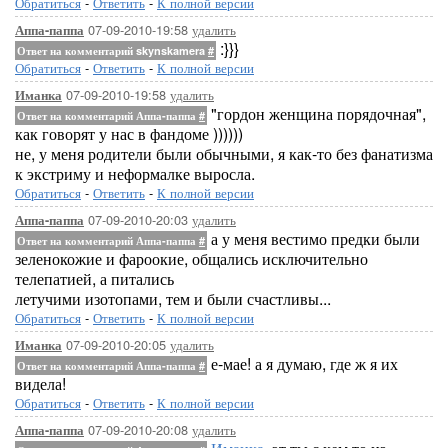
Обратиться
-
Ответить
-
К полной версии
07-09-2010-19:58
удалить
Аппа-паппа
:}}}
Ответ на комментарий skynskamera
#
Обратиться
-
Ответить
-
К полной версии
07-09-2010-19:58
удалить
Иманка
"гордон женщина порядочная",
Ответ на комментарий Аппа-паппа
#
как говорят у нас в фандоме ))))))
не, у меня родители были обычными, я как-то без фанатизма
к экстриму и неформалке выросла.
Обратиться
-
Ответить
-
К полной версии
07-09-2010-20:03
удалить
Аппа-паппа
а у меня вестимо предки были
Ответ на комментарий Аппа-паппа
#
зеленокожие и фароокие, общались исключительно
телепатией, а питались
летучими изотопами, тем и были счастливы...
Обратиться
-
Ответить
-
К полной версии
07-09-2010-20:05
удалить
Иманка
е-мае! а я думаю, где ж я их
Ответ на комментарий Аппа-паппа
#
видела!
Обратиться
-
Ответить
-
К полной версии
07-09-2010-20:08
удалить
Аппа-паппа