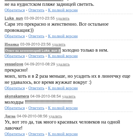
не на нудистском пляже задницей светить.
Обратиться
-
Ответить
-
К полной версии
03-09-2010-23:55
удалить
Luka_sun
Сари это прекрасно и женственно. Все остальное
провокация:))
Обратиться
-
Ответить
-
К полной версии
03-09-2010-23:56
удалить
Иманка
холодно только в нем.
Ответ на комментарий Luka_sun
#
Обратиться
-
Ответить
-
К полной версии
04-09-2010-08:29
удалить
vesselove
прекрасно!
моих, хоть и в 2 раза меньше, но усадить их в линеечку еще
не удавалось, все время жужжат вокруг :)
Обратиться
-
Ответить
-
К полной версии
04-09-2010-08:54
удалить
skynskamera
молодцы !!!!!!!!!!!!!!!!!!!!!!!!!!!!!!!!!!!!!!!
Обратиться
-
Ответить
-
К полной версии
04-09-2010-08:56
удалить
Дигна
Ух, вот это да, так много красивых человеков на одной
лавочке!
Обратиться
-
Ответить
-
К полной версии